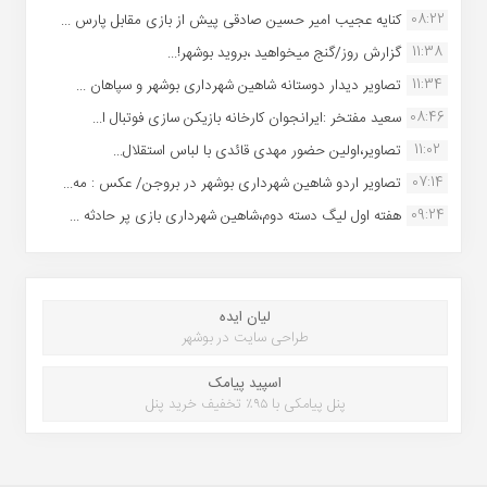
08:22
کنایه عجیب امیر حسین صادقی پیش از بازی مقابل پارس ...
11:38
گزارش روز/گنج میخواهید ،بروید بوشهر!...
11:34
تصاویر دیدار دوستانه شاهین شهردارى بوشهر و سپاهان ...
08:46
سعید مفتخر :ایرانجوان کارخانه بازیکن سازی فوتبال ا...
11:02
تصاویر،اولین حضور مهدی قائدی با لباس استقلال...
07:14
تصاویر اردو شاهین شهرداری بوشهر در بروجن/ عکس : مه...
09:24
هفته اول لیگ دسته دوم،شاهین شهرداری بازی پر حادثه ...
لیان ایده
طراحی سایت در بوشهر
اسپید پیامک
پنل پیامکی با ۹۵٪ تخفیف خرید پنل