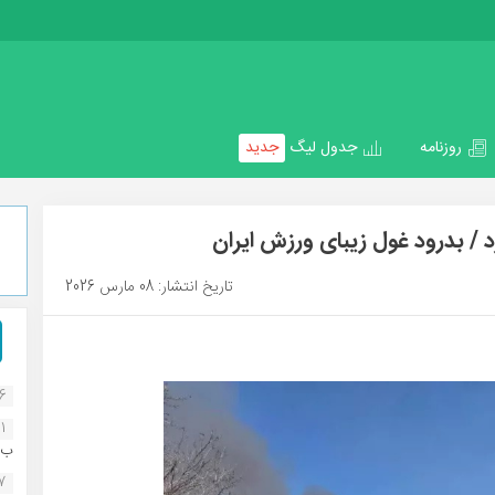
روزنامه
جدول لیگ
جدید
د / بدرود غول زیبای ورزش ایران
تاریخ انتشار: 08 مارس 2026
16
1
ب..
07