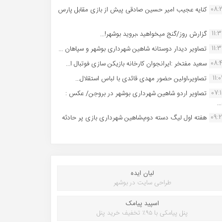
08:
کنایه عجیب امیر حسین صادقی پیش از بازی مقابل پارس
11:
گزارش روز/گنج میخواهید ،بروید بوشهر!...
11:
تصاویر دیدار دوستانه شاهین شهردارى بوشهر و سپاهان ...
08:
سعید مفتخر :ایرانجوان کارخانه بازیکن سازی فوتبال ا...
11:0
تصاویر،اولین حضور مهدی قائدی با لباس استقلال...
07:
تصاویر اردو شاهین شهرداری بوشهر در بروجن/ عکس :
..
09:
هفته اول لیگ دسته دوم،شاهین شهرداری بازی پر حادثه
لیان ایده
طراحی سایت در بوشهر
اسپید پیامک
پنل پیامکی با ۹۵٪ تخفیف خرید پنل