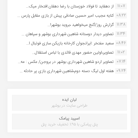
11:07
از دهقاید تا فولاد خوزستان با رضا دهقان:افتخار میک...
08:22
کنایه عجیب امیر حسین صادقی پیش از بازی مقابل پارس ...
11:38
گزارش روز/گنج میخواهید ،بروید بوشهر!...
11:34
تصاویر دیدار دوستانه شاهین شهردارى بوشهر و سپاهان ...
08:46
سعید مفتخر :ایرانجوان کارخانه بازیکن سازی فوتبال ا...
11:02
تصاویر،اولین حضور مهدی قائدی با لباس استقلال...
07:14
تصاویر اردو شاهین شهرداری بوشهر در بروجن/ عکس : مه...
09:24
هفته اول لیگ دسته دوم،شاهین شهرداری بازی پر حادثه ...
لیان ایده
طراحی سایت در بوشهر
اسپید پیامک
پنل پیامکی با ۹۵٪ تخفیف خرید پنل