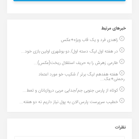
خبر‌های مرتبط
زاهدی فرد و یک قاب ویژه+عکس
در هفته اول لیگ دسته اول/ دو بوشهری اولین بازی خود...
طارمی زهرش را به حریف استقلال ریخت(عکس)...
هفته هفدهم لیگ برتر / شکیب خو مورد اعتماد
رحمتی+عک...
کوتاه از پارس جنوبی جم/جدایی مربی دروازبانان و تعط...
خطیب سرپرست پارس:الان به پول نیاز داریم نه دو هفته...
نظرات