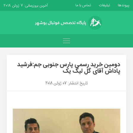
پیوندها
تبلیغات
تماس با ما
آخرین بروزرسانی: 7 ژوئن 2018
دومین خرید رسمی پارس جنوبی جم:فرشید
پاداش آقای گل لیگ یک
تاریخ انتشار: 07 ژوئن 2018