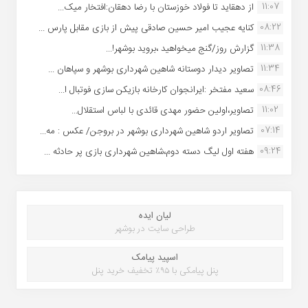
11:07
از دهقاید تا فولاد خوزستان با رضا دهقان:افتخار میک...
08:22
کنایه عجیب امیر حسین صادقی پیش از بازی مقابل پارس ...
11:38
گزارش روز/گنج میخواهید ،بروید بوشهر!...
11:34
تصاویر دیدار دوستانه شاهین شهردارى بوشهر و سپاهان ...
08:46
سعید مفتخر :ایرانجوان کارخانه بازیکن سازی فوتبال ا...
11:02
تصاویر،اولین حضور مهدی قائدی با لباس استقلال...
07:14
تصاویر اردو شاهین شهرداری بوشهر در بروجن/ عکس : مه...
09:24
هفته اول لیگ دسته دوم،شاهین شهرداری بازی پر حادثه ...
لیان ایده
طراحی سایت در بوشهر
اسپید پیامک
پنل پیامکی با ۹۵٪ تخفیف خرید پنل