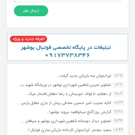
06:16
ایرانجوان سه بازیکن جدید گرفت...
02:11
تصاویر تمرین شاهین شهردارى بوشهر در ورزشگاه شهید ب...
11:07
از دهقاید تا فولاد خوزستان با رضا دهقان:افتخار میک...
08:22
کنایه عجیب امیر حسین صادقی پیش از بازی مقابل پارس ...
11:38
گزارش روز/گنج میخواهید ،بروید بوشهر!...
11:34
تصاویر دیدار دوستانه شاهین شهردارى بوشهر و سپاهان ...
08:46
سعید مفتخر :ایرانجوان کارخانه بازیکن سازی فوتبال ا...