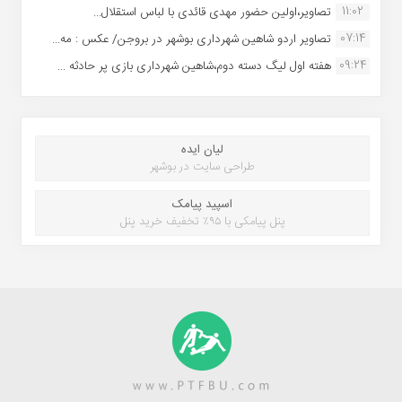
11:02
تصاویر،اولین حضور مهدی قائدی با لباس استقلال...
07:14
تصاویر اردو شاهین شهرداری بوشهر در بروجن/ عکس : مه...
09:24
هفته اول لیگ دسته دوم،شاهین شهرداری بازی پر حادثه ...
لیان ایده
طراحی سایت در بوشهر
اسپید پیامک
پنل پیامکی با ۹۵٪ تخفیف خرید پنل