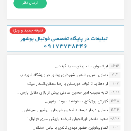
06:16
ایرانجوان سه بازیکن جدید گرفت...
02:11
تصاویر تمرین شاهین شهردارى بوشهر در ورزشگاه شهید ب...
11:07
از دهقاید تا فولاد خوزستان با رضا دهقان:افتخار میک...
08:22
کنایه عجیب امیر حسین صادقی پیش از بازی مقابل پارس ...
11:38
گزارش روز/گنج میخواهید ،بروید بوشهر!...
11:34
تصاویر دیدار دوستانه شاهین شهردارى بوشهر و سپاهان ...
08:46
سعید مفتخر :ایرانجوان کارخانه بازیکن سازی فوتبال ا...
11:02
تصاویر،اولین حضور مهدی قائدی با لباس استقلال...