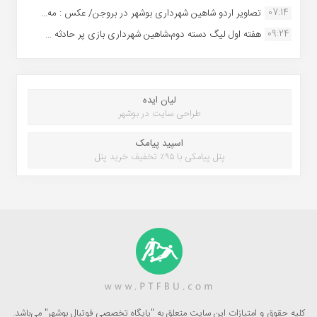
07:14
تصاویر اردو شاهین شهرداری بوشهر در بروجن/ عکس : مه...
09:24
هفته اول لیگ دسته دوم،شاهین شهرداری بازی پر حادثه ...
لیان ایده
طراحی سایت در بوشهر
اسپید پیامک
پنل پیامکی با ۹۵٪ تخفیف خرید پنل
کلیه حقوق و امتیازات این سایت متعلق به "پایگاه تخصصی فوتبال بوشهر" می‌باشد.