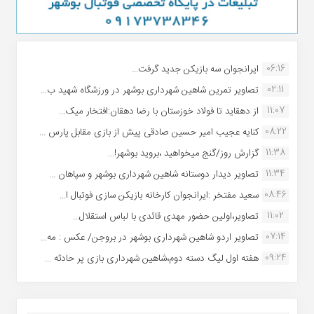
06:16
ایرانجوان سه بازیکن جدید گرفت...
02:11
تصاویر تمرین شاهین شهردارى بوشهر در ورزشگاه شهید ب...
11:07
از دهقاید تا فولاد خوزستان با رضا دهقان:افتخار میک...
08:22
کنایه عجیب امیر حسین صادقی پیش از بازی مقابل پارس ...
11:38
گزارش روز/گنج میخواهید ،بروید بوشهر!...
11:34
تصاویر دیدار دوستانه شاهین شهردارى بوشهر و سپاهان ...
08:46
سعید مفتخر :ایرانجوان کارخانه بازیکن سازی فوتبال ا...
11:02
تصاویر،اولین حضور مهدی قائدی با لباس استقلال...
07:14
تصاویر اردو شاهین شهرداری بوشهر در بروجن/ عکس : مه...
09:24
هفته اول لیگ دسته دوم،شاهین شهرداری بازی پر حادثه ...