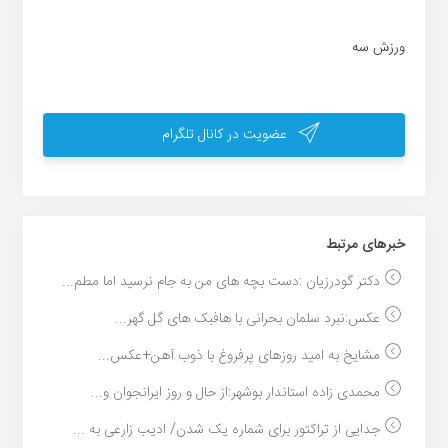
ورزش سه
عضویت در کانال تلگرام
خبر‌های مرتبط
دکتر گودرزیان :دست بچه های من به جام نرسید اما مطم...
عکس:نبرد سلمان بحرانی با هافبک های گل گهر...
مشایخ به امید روزهای پرفروغ با ذوب آهن+عکس...
محمدی زاده استاندار بوشهر:از حال و روز ایرانجوان و...
جدایی از تراکتور برای شماره یک شدن/ ادیب زارعی به ...