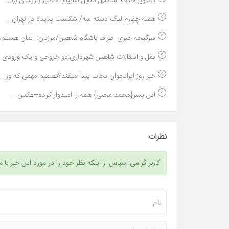
تصاویر:حذف استقلال مقابل سایپا با حضور بازیکنان بو...
هفته چهارم لیگ دسته سه/ شکست پدیده در تهران...
سرگیجه خبری اطراف باشگاه شاهین/مرزبان: آلمان هستم،.
نقل و انتقالات شاهین شهرداری:دو خروجی و یک ورودی ت
خبر روز:ایرانجوان نجات پیدا میکند؟تصمیم مهمی که وز...
این پسر{محمد محبی} همه را امیدوار کرده+عکس...
نظرات
کاربر گرامی: سپاس از اینکه نظر خود را در مورد این خبر با م