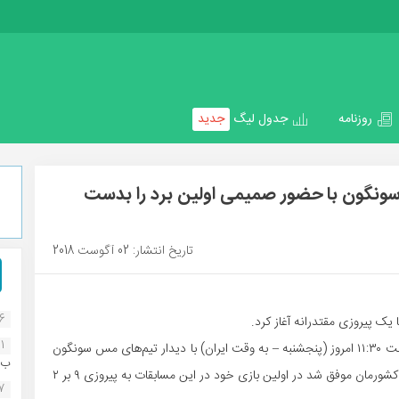
روزنامه
جدول لیگ
جدید
سونگون با حضور صمیمی اولین برد را بدست
تاریخ انتشار: 02 آگوست 2018
16
یک پیروزی مقتدرانه آغاز کرد.
1
به گزارش فوتبال بوشهر، مسابقات فوتسال قهرمانی آسیا از ساعت ۱۱:۳۰ امروز (پنجشنبه – به وقت ایران) با دیدار تیم‌های مس سونگون
ب..
و سیپر تاجیکستان از گروه D رقابت‌ها پیگیری شد که نماینده کشورمان موفق شد در اولین بازی خود در این مسابقات به پیروزی ۹ بر ۲
07