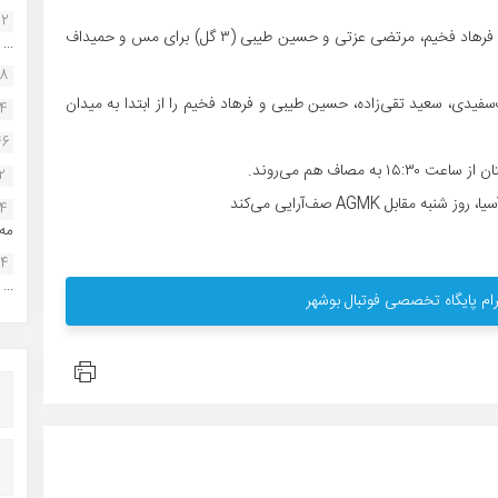
22
بازیکن حریف، اصغر حسن‌زاده، سعید تقی‌زاده، توحید لطفی، فرهاد فخیم، مرتضی عزتی و حسین طیبی (۳ گل) برای مس و حمیداف
...
38
یدی، سعید تقی‌زاده، حسین طیبی و فرهاد فخیم را از ابتدا به میدان
34
46
2
ل AGMK صف‌آرایی می‌کند
14
مه.
24
...
ام پایگاه تخصصی فوتبال بوشهر