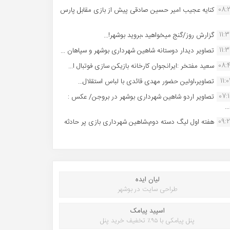
08:
کنایه عجیب امیر حسین صادقی پیش از بازی مقابل پارس
11:
گزارش روز/گنج میخواهید ،بروید بوشهر!...
11:
تصاویر دیدار دوستانه شاهین شهردارى بوشهر و سپاهان ...
08:
سعید مفتخر :ایرانجوان کارخانه بازیکن سازی فوتبال ا...
11:0
تصاویر،اولین حضور مهدی قائدی با لباس استقلال...
07:
تصاویر اردو شاهین شهرداری بوشهر در بروجن/ عکس :
..
09:
هفته اول لیگ دسته دوم،شاهین شهرداری بازی پر حادثه
لیان ایده
طراحی سایت در بوشهر
اسپید پیامک
پنل پیامکی با ۹۵٪ تخفیف خرید پنل