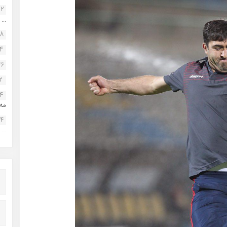
22
...
38
34
46
2
14
مه.
24
...