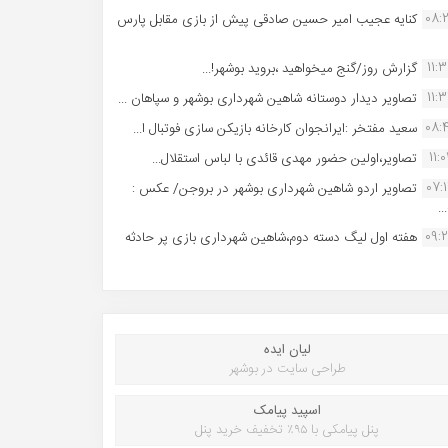
08:
کنایه عجیب امیر حسین صادقی پیش از بازی مقابل پارس
11:
گزارش روز/گنج میخواهید ،بروید بوشهر!...
11:
تصاویر دیدار دوستانه شاهین شهردارى بوشهر و سپاهان ...
08:
سعید مفتخر :ایرانجوان کارخانه بازیکن سازی فوتبال ا...
11:0
تصاویر،اولین حضور مهدی قائدی با لباس استقلال...
07:
تصاویر اردو شاهین شهرداری بوشهر در بروجن/ عکس :
..
09:
هفته اول لیگ دسته دوم،شاهین شهرداری بازی پر حادثه
لیان ایده
طراحی سایت در بوشهر
اسپید پیامک
پنل پیامکی با ۹۵٪ تخفیف خرید پنل