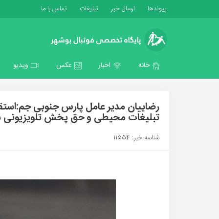
پیوندها
ارسال خبر
تبلیغات
تماس با ما
خانه
اخبار
عکس
ویدیو
رضاییان مدیر عامل پارس جنوبی جم:است
تبلیغات محیطی و حق پخش تلویزیونی ش
شناسه خبر: 11554