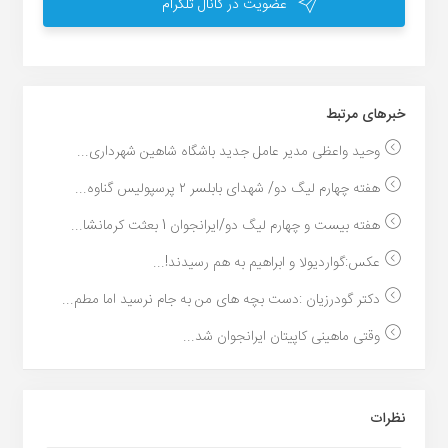
عضویت در کانال تلگرام
خبر‌های مرتبط
وحید واعظی مدیر عامل جدید باشگاه شاهین شهرداری...
هفته چهارم لیگ دو/ شهدای بابلسر ۲ پرسپولیس گناوه...
هفته بیست و چهارم لیگ دو/ایرانجوان 1 بعثت کرمانشا...
عکس:گواردیولا و ابراهیم به هم رسیدند!...
دکتر گودرزیان :دست بچه های من به جام نرسید اما مطم...
وقتی ماهینی کاپیتان ایرانجوان شد...
نظرات