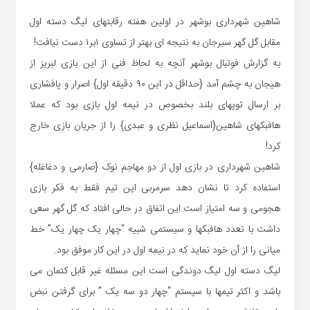
شاهین شهرداری بوشهر در اولین هفته رقابتهای لیگ دسته اول
مقابل گل گهر سیرجان به نتیجه ای بهتر از تساوی ۱بر۱ دست نیافت!
به گزارش فوتبال بوشهر آنچه به لحاظ فنی از این بازی لبریز از
هیجان به چشم آمد {حداقل در این ۹۰ دقیقه اول} اصرار و پافشاری
بر ارسال توپهای بلند بخصوص در نیمه اول بازی بود که عملا
هافبکهای شاهین{اسماعیل نظری و عبدی} را از جریان بازی خارج
کرد!
شاهین شهرداری در بازی اول از دو مهاجم نوک {صارمی و دغاغله}
استفاده کرد تا نشان دهد سرمربی این تیم فقط به فکر بازی
هجومی و سه امتیاز است.این اتفاق در حالی افتاد که گل گهر سعی
داشت با تعدد هافبکها و سیستمی شبیه “چهار یک چهار یک” خط
میانی را از آن خود نماید که در نیمه اول در این کار موفق بود.
لیگ دسته اول لیگ دوندگی است این مسئله غیر قابل کتمان می
باشد و اکثر تیمها با سیستم “چهار دو سه یک ” برای گرفتن نبض