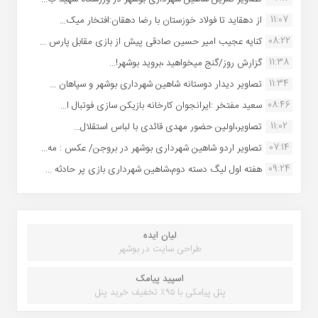
11:07
از دهقاید تا فولاد خوزستان با رضا دهقان:افتخار میک...
08:22
کنایه عجیب امیر حسین صادقی پیش از بازی مقابل پارس ...
11:38
گزارش روز/گنج میخواهید ،بروید بوشهر!...
11:34
تصاویر دیدار دوستانه شاهین شهردارى بوشهر و سپاهان ...
08:46
سعید مفتخر :ایرانجوان کارخانه بازیکن سازی فوتبال ا...
11:02
تصاویر،اولین حضور مهدی قائدی با لباس استقلال...
07:14
تصاویر اردو شاهین شهرداری بوشهر در بروجن/ عکس : مه...
09:24
هفته اول لیگ دسته دوم،شاهین شهرداری بازی پر حادثه ...
لیان ایده
طراحی سایت در بوشهر
اسپید پیامک
پنل پیامکی با ۹۵٪ تخفیف خرید پنل