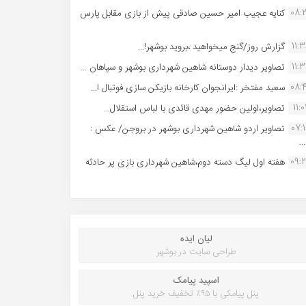
08:
کنایه عجیب امیر حسین صادقی پیش از بازی مقابل پارس
11:
گزارش روز/گنج میخواهید ،بروید بوشهر!...
11:
تصاویر دیدار دوستانه شاهین شهردارى بوشهر و سپاهان ...
08:
سعید مفتخر :ایرانجوان کارخانه بازیکن سازی فوتبال ا...
11:0
تصاویر،اولین حضور مهدی قائدی با لباس استقلال...
07:
تصاویر اردو شاهین شهرداری بوشهر در بروجن/ عکس :
..
09:
هفته اول لیگ دسته دوم،شاهین شهرداری بازی پر حادثه
لیان ایده
طراحی سایت در بوشهر
اسپید پیامک
پنل پیامکی با ۹۵٪ تخفیف خرید پنل