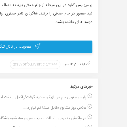
پرسپولیس گناوه در این مرحله از جام حذفی باید به مصاف نم
قید حضور در جام حذفی را بزنند. شاگردان نادر جعفری اوای
دوستانه ای داشته باشند.
عضویت در کانال تلگر
لینک کوتاه خبر
خبر‌های مرتبط
پارس جنوبی جم دو بازیکن جدید گرفت/پاکدل از نفت آبا.
عکس روز:مشایخ مقابل منشا کم نیاورد!...
در واکنش به برخی اتفاقات عجیب تمرین سه شنبه باشگاه.