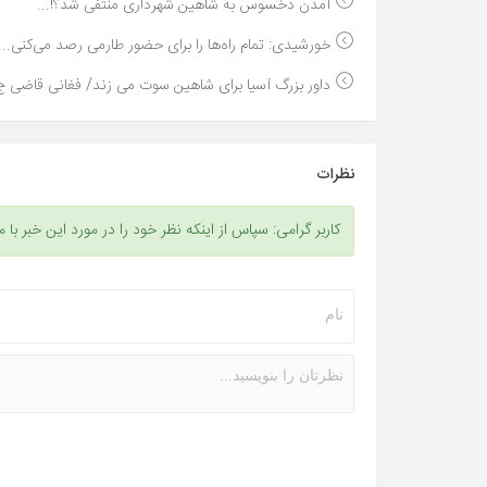
آمدن دخسوس به شاهین شهرداری منتفی شد؟!...
خورشیدی: تمام راه‌ها را برای حضور طارمی رصد می‌کنی...
داور بزرگ آسیا برای شاهین سوت می زند/ فغانی قاضی ج.
نظرات
کاربر گرامی: سپاس از اینکه نظر خود را در مورد این خبر با م