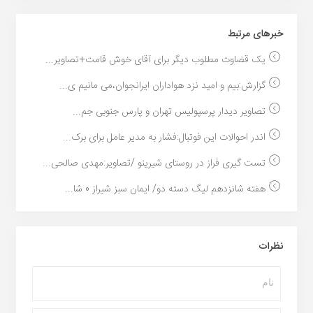
خبر‌های مرتبط
یک قضاوت مطلوب دیگر برای آقای خوش قامت+تصاویر...
گزارش:بیم و امید نزد هواداران ایرانجوان،می مانیم ی...
تصاویر دیدار پرسپولیس تهران و پارس جنوبی جم...
اندر احوالات این فوتبال:فشار به مدیر عامل برای برک...
تست گیری فراز در روستای شیرینو /تصاویر:مهدی صالحی...
هفته شانزدهم لیگ دسته دو/ ایمان سبز شیراز 0 شا...
نظرات