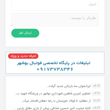
06:16
ایرانجوان سه بازیکن جدید گرفت...
02:11
تصاویر تمرین شاهین شهردارى بوشهر در ورزشگاه شهید ب...
11:07
از دهقاید تا فولاد خوزستان با رضا دهقان:افتخار میک...
08:22
کنایه عجیب امیر حسین صادقی پیش از بازی مقابل پارس ...