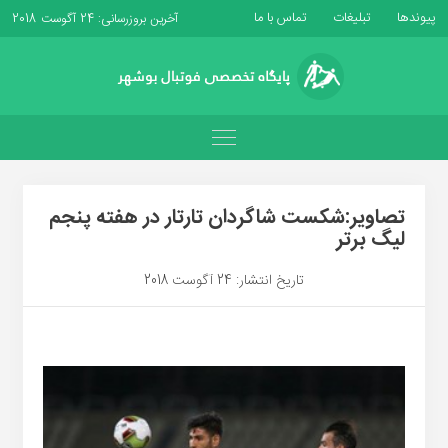
پیوندها
تبلیغات
تماس با ما
آخرین بروزرسانی: 24 آگوست 2018
تصاویر:شکست شاگردان تارتار در هفته پنجم
لیگ برتر
تاریخ انتشار: 24 آگوست 2018