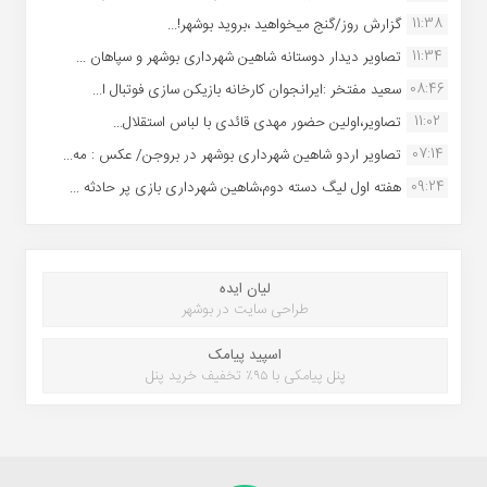
11:38
گزارش روز/گنج میخواهید ،بروید بوشهر!...
11:34
تصاویر دیدار دوستانه شاهین شهردارى بوشهر و سپاهان ...
08:46
سعید مفتخر :ایرانجوان کارخانه بازیکن سازی فوتبال ا...
11:02
تصاویر،اولین حضور مهدی قائدی با لباس استقلال...
07:14
تصاویر اردو شاهین شهرداری بوشهر در بروجن/ عکس : مه...
09:24
هفته اول لیگ دسته دوم،شاهین شهرداری بازی پر حادثه ...
لیان ایده
طراحی سایت در بوشهر
اسپید پیامک
پنل پیامکی با ۹۵٪ تخفیف خرید پنل