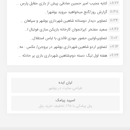
08:22
کنایه عجیب امیر حسین صادقی پیش از بازی مقابل پارس ...
11:38
گزارش روز/گنج میخواهید ،بروید بوشهر!...
11:34
تصاویر دیدار دوستانه شاهین شهردارى بوشهر و سپاهان ...
08:46
سعید مفتخر :ایرانجوان کارخانه بازیکن سازی فوتبال ا...
11:02
تصاویر،اولین حضور مهدی قائدی با لباس استقلال...
07:14
تصاویر اردو شاهین شهرداری بوشهر در بروجن/ عکس : مه...
09:24
هفته اول لیگ دسته دوم،شاهین شهرداری بازی پر حادثه ...
لیان ایده
طراحی سایت در بوشهر
اسپید پیامک
پنل پیامکی با ۹۵٪ تخفیف خرید پنل