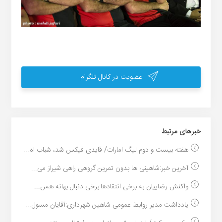
عضویت در کانال تلگرام
خبر‌های مرتبط
هفته بیست و دوم لیگ امارات/ قایدی فیکس شد، شباب اه...
آخرین خبر:شاهینی ها بدون تمرین گروهی راهی شیراز می...
واکنش رضاییان به برخی انتقادها:برخی دنبال بهانه هس...
یادداشت مدیر روابط عمومی شاهین شهرداری:آقایان مسول...