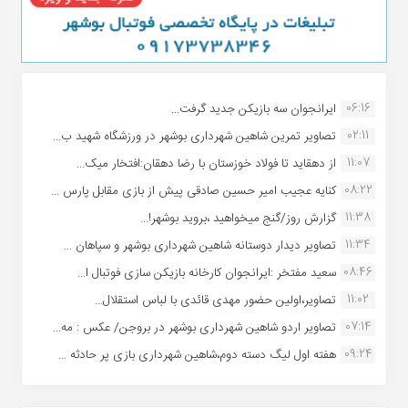
06:16
ایرانجوان سه بازیکن جدید گرفت...
02:11
تصاویر تمرین شاهین شهردارى بوشهر در ورزشگاه شهید ب...
11:07
از دهقاید تا فولاد خوزستان با رضا دهقان:افتخار میک...
08:22
کنایه عجیب امیر حسین صادقی پیش از بازی مقابل پارس ...
11:38
گزارش روز/گنج میخواهید ،بروید بوشهر!...
11:34
تصاویر دیدار دوستانه شاهین شهردارى بوشهر و سپاهان ...
08:46
سعید مفتخر :ایرانجوان کارخانه بازیکن سازی فوتبال ا...
11:02
تصاویر،اولین حضور مهدی قائدی با لباس استقلال...
07:14
تصاویر اردو شاهین شهرداری بوشهر در بروجن/ عکس : مه...
09:24
هفته اول لیگ دسته دوم،شاهین شهرداری بازی پر حادثه ...