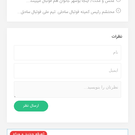
عکس و مکث/ اینجا بوشهر ،بانوان هم فوتبال میبینند...
محتشم رئیس کمیته فوتبال ساحلی :تیم ملی فوتبال ساحل...
نظرات