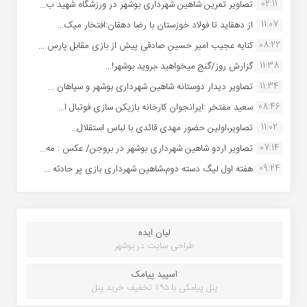
02:11
تصاویر تمرین شاهین شهردارى بوشهر در ورزشگاه شهید ب...
11:07
از دهقاید تا فولاد خوزستان با رضا دهقان:افتخار میک...
08:22
کنایه عجیب امیر حسین صادقی پیش از بازی مقابل پارس ...
11:38
گزارش روز/گنج میخواهید ،بروید بوشهر!...
11:34
تصاویر دیدار دوستانه شاهین شهردارى بوشهر و سپاهان ...
08:46
سعید مفتخر :ایرانجوان کارخانه بازیکن سازی فوتبال ا...
11:02
تصاویر،اولین حضور مهدی قائدی با لباس استقلال...
07:14
تصاویر اردو شاهین شهرداری بوشهر در بروجن/ عکس : مه...
09:24
هفته اول لیگ دسته دوم،شاهین شهرداری بازی پر حادثه ...
لیان ایده
طراحی سایت در بوشهر
اسپید پیامک
پنل پیامکی با ۹۵٪ تخفیف خرید پنل