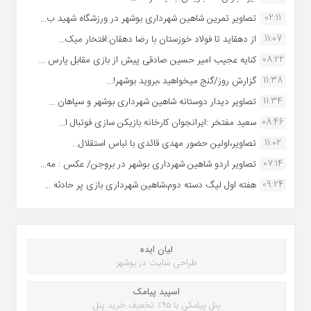
02:11
تصاویر تمرین شاهین شهردارى بوشهر در ورزشگاه شهید ب...
11:07
از دهقاید تا فولاد خوزستان با رضا دهقان:افتخار میک...
08:22
کنایه عجیب امیر حسین صادقی پیش از بازی مقابل پارس ...
11:38
گزارش روز/گنج میخواهید ،بروید بوشهر!...
11:34
تصاویر دیدار دوستانه شاهین شهردارى بوشهر و سپاهان ...
08:46
سعید مفتخر :ایرانجوان کارخانه بازیکن سازی فوتبال ا...
11:02
تصاویر،اولین حضور مهدی قائدی با لباس استقلال...
07:14
تصاویر اردو شاهین شهرداری بوشهر در بروجن/ عکس : مه...
09:24
هفته اول لیگ دسته دوم،شاهین شهرداری بازی پر حادثه ...
لیان ایده
طراحی سایت در بوشهر
اسپید پیامک
پنل پیامکی با ۹۵٪ تخفیف خرید پنل