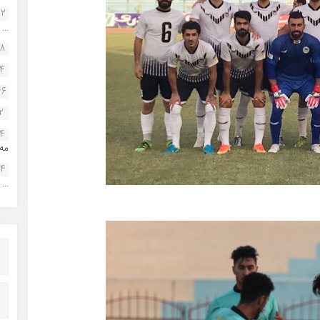
22
...
38
34
46
2
14
مه.
24
...