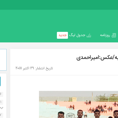
روزنامه
جدول لیگ
جدید
میه/عکس:امیراحمدی
تاریخ انتشار: 29 اکتبر 2018
16
1
ب..
07