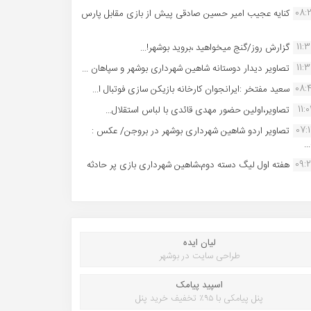
08:
کنایه عجیب امیر حسین صادقی پیش از بازی مقابل پارس
11:
گزارش روز/گنج میخواهید ،بروید بوشهر!...
11:
تصاویر دیدار دوستانه شاهین شهردارى بوشهر و سپاهان ...
08:
سعید مفتخر :ایرانجوان کارخانه بازیکن سازی فوتبال ا...
11:0
تصاویر،اولین حضور مهدی قائدی با لباس استقلال...
07:
تصاویر اردو شاهین شهرداری بوشهر در بروجن/ عکس :
..
09:
هفته اول لیگ دسته دوم،شاهین شهرداری بازی پر حادثه
لیان ایده
طراحی سایت در بوشهر
اسپید پیامک
پنل پیامکی با ۹۵٪ تخفیف خرید پنل