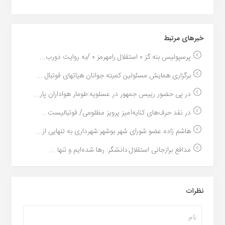
خبر‌های مرتبط
پرسپولیس بنه گز ٠ استقلال رامهرمز ٠ /به روایت دورب...
برگزاری همایش مسئولین کمیته جوانان هیاتهای فوتبال ...
در پی حضور رییس جمهور در عسلویه:طومار هواداران پار...
در نقد حرف‌های کنایه‌آمیز پرویز مظلومی/ فوتبالیست‌...
هاشم زاده عضو شورای شهر بوشهر:شهرداری به تنهایی از...
مدافع برازجانی استقلال:دانشگر: رها شده‌ایم و تنها ...
نظرات