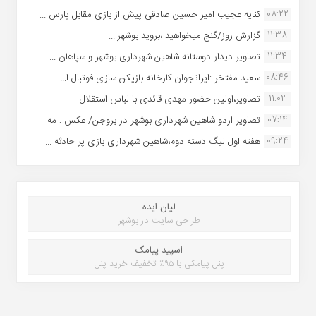
08:22
کنایه عجیب امیر حسین صادقی پیش از بازی مقابل پارس ...
11:38
گزارش روز/گنج میخواهید ،بروید بوشهر!...
11:34
تصاویر دیدار دوستانه شاهین شهردارى بوشهر و سپاهان ...
08:46
سعید مفتخر :ایرانجوان کارخانه بازیکن سازی فوتبال ا...
11:02
تصاویر،اولین حضور مهدی قائدی با لباس استقلال...
07:14
تصاویر اردو شاهین شهرداری بوشهر در بروجن/ عکس : مه...
09:24
هفته اول لیگ دسته دوم،شاهین شهرداری بازی پر حادثه ...
لیان ایده
طراحی سایت در بوشهر
اسپید پیامک
پنل پیامکی با ۹۵٪ تخفیف خرید پنل