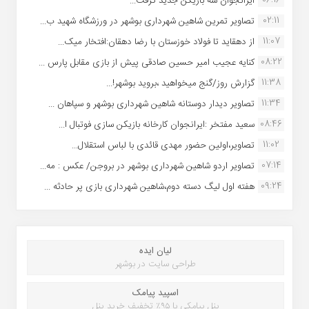
ایرانجوان سه بازیکن جدید گرفت...
02:11
تصاویر تمرین شاهین شهردارى بوشهر در ورزشگاه شهید ب...
11:07
از دهقاید تا فولاد خوزستان با رضا دهقان:افتخار میک...
08:22
کنایه عجیب امیر حسین صادقی پیش از بازی مقابل پارس ...
11:38
گزارش روز/گنج میخواهید ،بروید بوشهر!...
11:34
تصاویر دیدار دوستانه شاهین شهردارى بوشهر و سپاهان ...
08:46
سعید مفتخر :ایرانجوان کارخانه بازیکن سازی فوتبال ا...
11:02
تصاویر،اولین حضور مهدی قائدی با لباس استقلال...
07:14
تصاویر اردو شاهین شهرداری بوشهر در بروجن/ عکس : مه...
09:24
هفته اول لیگ دسته دوم،شاهین شهرداری بازی پر حادثه ...
لیان ایده
طراحی سایت در بوشهر
اسپید پیامک
پنل پیامکی با ۹۵٪ تخفیف خرید پنل