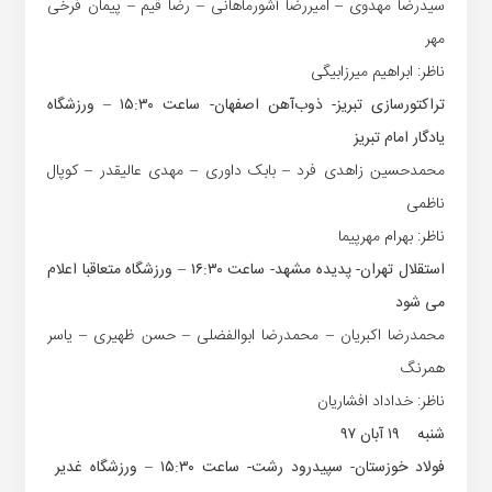
سیدرضا مهدوی – امیررضا آشورماهانی – رضا قیم – پیمان فرخی
مهر
ناظر: ابراهیم میرزابیگی
تراکتورسازی تبریز- ذوب‌آهن ‏اصفهان- ساعت ۱۵:۳۰ – ورزشگاه
یادگار امام تبریز
محمدحسین زاهدی فرد – بابک داوری – مهدی عالیقدر – کوپال
ناظمی
ناظر: بهرام مهرپیما
استقلال تهران- پدیده مشهد- ساعت ۱۶:۳۰ – ورزشگاه متعاقبا اعلام
می شود
محمدرضا اکبریان – محمدرضا ابوالفضلی – حسن ظهیری – یاسر
همرنگ
ناظر: خداداد افشاریان
شنبه ۱۹ آبان ۹۷‏
فولاد خوزستان- سپیدرود رشت- ساعت ۱۵:۳۰ – ورزشگاه غدیر ‏