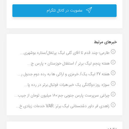
عضویت در کانال تلگرام
خبر‌های مرتبط
طارمی؛ چند قدم تا آقای گلی لیگ پرتغال/ستاره بوشهری...
هفته پنجم لیگ برتر / استقلال خوزستان ۰ پارس ج...
هفته 27 لیگ یک/ خرمزی و اراکی ها به رده دوم جدول ر...
سوژه روز:دوگانگی یک خبر،هیات فوتبال برتر در رده پا...
چراغی سرپرست پارس جنوبی جم:۱۸۰ میلیون تومان از جیب...
زاهدی فر داور دشتستانی لیگ برتر: VAR خدمات زیادی خ...