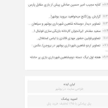
08:
کنایه عجیب امیر حسین صادقی پیش از بازی مقابل پارس
11:
گزارش روز/گنج میخواهید ،بروید بوشهر!...
11:
تصاویر دیدار دوستانه شاهین شهردارى بوشهر و سپاهان ...
08:
سعید مفتخر :ایرانجوان کارخانه بازیکن سازی فوتبال ا...
11:0
تصاویر،اولین حضور مهدی قائدی با لباس استقلال...
07:
تصاویر اردو شاهین شهرداری بوشهر در بروجن/ عکس :
..
09:
هفته اول لیگ دسته دوم،شاهین شهرداری بازی پر حادثه
لیان ایده
طراحی سایت در بوشهر
اسپید پیامک
پنل پیامکی با ۹۵٪ تخفیف خرید پنل