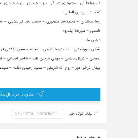
علیرضا فغانی – موعود بنیادی فر – بیژن حیدری – پیام حیدری-
کمک داوران بین المللی:
رضا سخندان – محمدرضا منصوری – محمد رضا ابوالفضلی – سع
قاسمی – علیرضا ایلدروم
داوران ملی :
اشکان خورشیدی – محمدرضا اکبریان –
محمد حسین زاهدی فر
–
صفایی – کوپال ناظمی – مهدی مرجان زاده – شاهو اصلانی – ام
پیمان فرخی مهر – روح الله شریفی – سعید رحیمی مقدم – سیدعل
عضویت در کانال تلگر
لینک کوتاه خبر
خبر‌های مرتبط