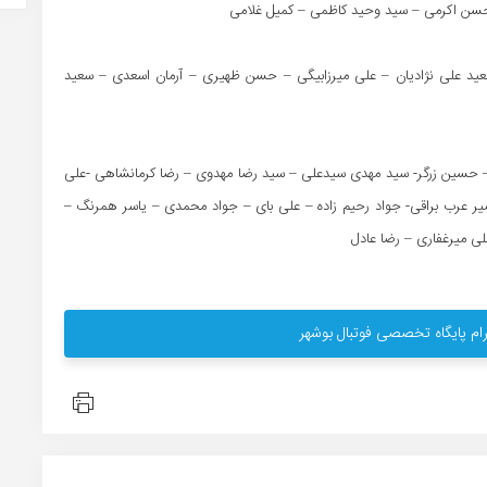
 حسن اکرمی – سید وحید کاظمی – کمیل غلامی
ید علی نژادیان – علی میرزابیگی – حسن ظهیری – آرمان اسعدی – سعید
 حسین زرگر- سید مهدی سیدعلی – سید رضا مهدوی – رضا کرمانشاهی -علی
یر عرب براقی- جواد رحیم زاده – علی بای – جواد محمدی – یاسر همرنگ –
ی میرغفاری – رضا عادل
ام پایگاه تخصصی فوتبال بوشهر