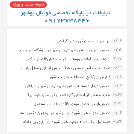
06:16
ایرانجوان سه بازیکن جدید گرفت...
02:11
تصاویر تمرین شاهین شهردارى بوشهر در ورزشگاه شهید ب...
11:07
از دهقاید تا فولاد خوزستان با رضا دهقان:افتخار میک...
08:22
کنایه عجیب امیر حسین صادقی پیش از بازی مقابل پارس ...
11:38
گزارش روز/گنج میخواهید ،بروید بوشهر!...
11:34
تصاویر دیدار دوستانه شاهین شهردارى بوشهر و سپاهان ...
08:46
سعید مفتخر :ایرانجوان کارخانه بازیکن سازی فوتبال ا...
11:02
تصاویر،اولین حضور مهدی قائدی با لباس استقلال...
07:14
تصاویر اردو شاهین شهرداری بوشهر در بروجن/ عکس : مه...
09:24
هفته اول لیگ دسته دوم،شاهین شهرداری بازی پر حادثه ...