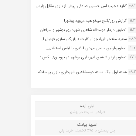
08:
کنایه عجیب امیر حسین صادقی پیش از بازی مقابل پارس
11:
گزارش روز/گنج میخواهید ،بروید بوشهر!...
11:
تصاویر دیدار دوستانه شاهین شهردارى بوشهر و سپاهان ...
08:
سعید مفتخر :ایرانجوان کارخانه بازیکن سازی فوتبال ا...
11:0
تصاویر،اولین حضور مهدی قائدی با لباس استقلال...
07:
تصاویر اردو شاهین شهرداری بوشهر در بروجن/ عکس :
..
09:
هفته اول لیگ دسته دوم،شاهین شهرداری بازی پر حادثه
لیان ایده
طراحی سایت در بوشهر
اسپید پیامک
پنل پیامکی با ۹۵٪ تخفیف خرید پنل