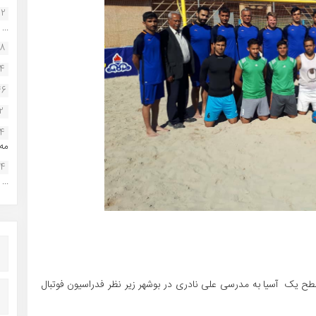
22
...
38
34
46
2
14
مه.
24
...
طح یک آسیا به مدرسی علی نادری در بوشهر زیر نظر فدراسیون فوتبال