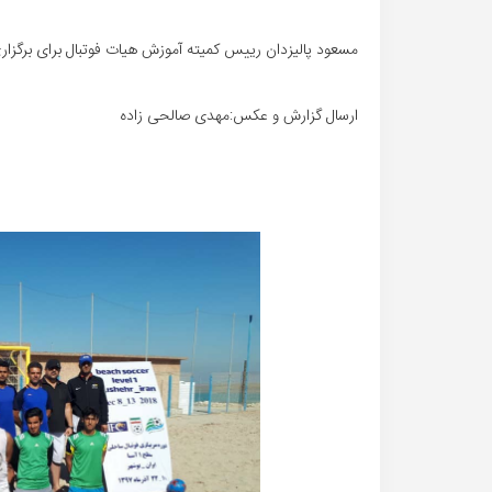
مسعود پالیزدان رییس کمیته آموزش هیات فوتبال برای برگز
ارسال گزارش و عکس:مهدی صالحی زاده