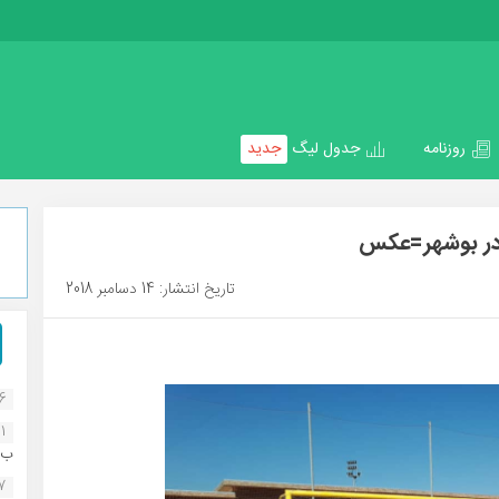
روزنامه
جدول لیگ
جدید
در بوشهر=عکس
تاریخ انتشار: 14 دسامبر 2018
16
1
ب..
07