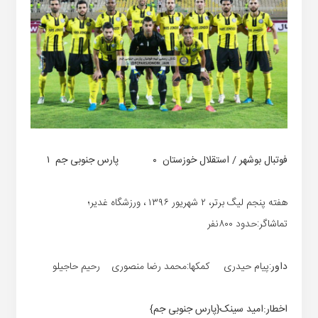
فوتبال بوشهر / استقلال خوزستان ۰ پارس جنوبی جم ۱
هفته پنجم لیگ برتر، ۲ شهریور ۱۳۹۶ ، ورزشگاه غدیر؛
تماشاگر:حدود ۸۰۰نفر
داور
:پیام حیدری کمکها:محمد رضا منصوری رحیم حاجیلو
اخطار:امید سینک{پارس جنوبی جم}