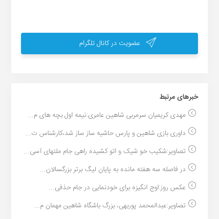
عضویت در کانال تلگرام
خبر‌های مرتبط
مهدی کریمیان سرمربی شاهین عامری:نیمه اول بچه های م...
داوری بازی شاهین و پارس حاشیه ساز ساز شد،کارشناس ت...
تصاویر:شکیب خو شیک و اتو کشیده راهی جام ملتهای آسی...
در فاصله سه هفته مانده به پایان لیگ برتر بزرگسالان...
عکس روز:اوج انگیزه برای خودنمایی در جام حذفی...
تصاویر:عبدالمحمد پوربهی، بزرگ باشگاه شاهین مهمان م...