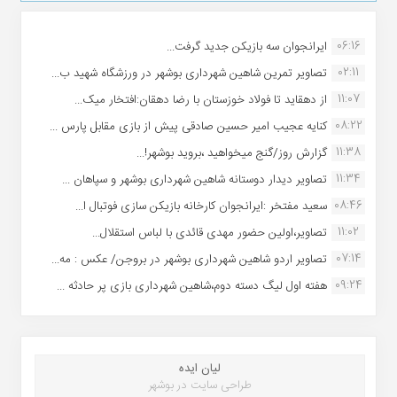
06:16
ایرانجوان سه بازیکن جدید گرفت...
02:11
تصاویر تمرین شاهین شهردارى بوشهر در ورزشگاه شهید ب...
11:07
از دهقاید تا فولاد خوزستان با رضا دهقان:افتخار میک...
08:22
کنایه عجیب امیر حسین صادقی پیش از بازی مقابل پارس ...
11:38
گزارش روز/گنج میخواهید ،بروید بوشهر!...
11:34
تصاویر دیدار دوستانه شاهین شهردارى بوشهر و سپاهان ...
08:46
سعید مفتخر :ایرانجوان کارخانه بازیکن سازی فوتبال ا...
11:02
تصاویر،اولین حضور مهدی قائدی با لباس استقلال...
07:14
تصاویر اردو شاهین شهرداری بوشهر در بروجن/ عکس : مه...
09:24
هفته اول لیگ دسته دوم،شاهین شهرداری بازی پر حادثه ...
لیان ایده
طراحی سایت در بوشهر