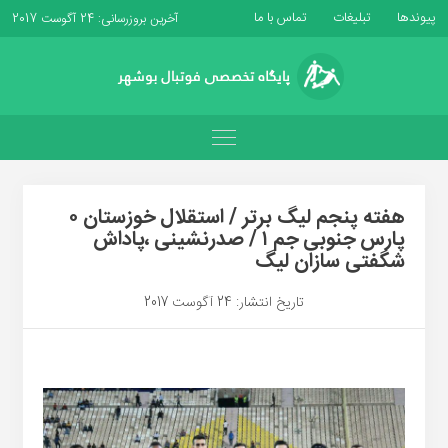
پیوندها
تبلیغات
تماس با ما
آخرین بروزرسانی: 24 آگوست 2017
هفته پنجم لیگ برتر / استقلال خوزستان ۰
پارس جنوبی جم ۱ / صدرنشینی ،پاداش
شگفتی سازان لیگ
تاریخ انتشار: 24 آگوست 2017