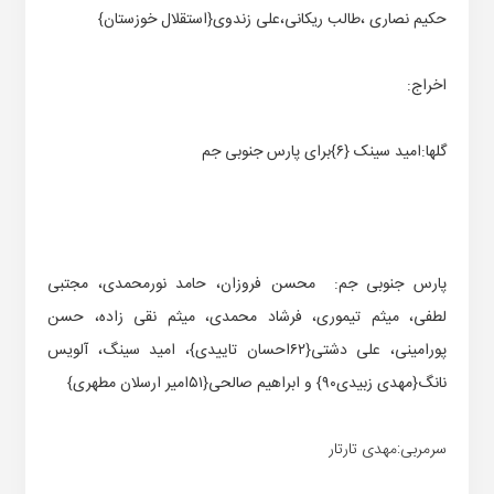
حکیم نصاری ،طالب ریکانی،علی زندوی{استقلال خوزستان}
اخراج:
گلها:امید سینک {۶}برای پارس جنوبی جم
پارس جنوبی جم: محسن فروزان، حامد نورمحمدی، مجتبی
لطفی، میثم تیموری، فرشاد محمدی، میثم نقی زاده، حسن
پورامینی، علی دشتی{۶۲احسان تاییدی}، امید سینگ، آلویس
نانگ{مهدی زبیدی۹۰} و ابراهیم صالحی{۵۱امیر ارسلان مطهری}
سرمربی:مهدی تارتار