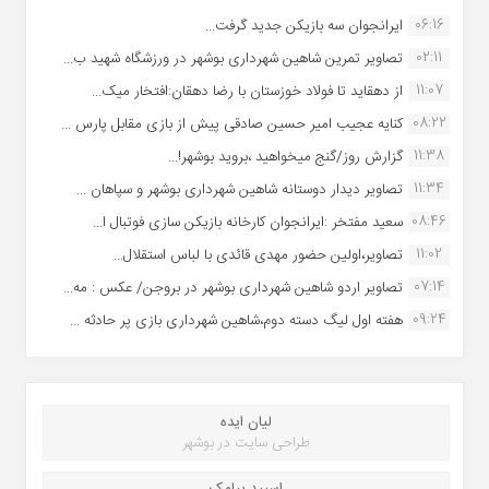
06:16
ایرانجوان سه بازیکن جدید گرفت...
02:11
تصاویر تمرین شاهین شهردارى بوشهر در ورزشگاه شهید ب...
11:07
از دهقاید تا فولاد خوزستان با رضا دهقان:افتخار میک...
08:22
کنایه عجیب امیر حسین صادقی پیش از بازی مقابل پارس ...
11:38
گزارش روز/گنج میخواهید ،بروید بوشهر!...
11:34
تصاویر دیدار دوستانه شاهین شهردارى بوشهر و سپاهان ...
08:46
سعید مفتخر :ایرانجوان کارخانه بازیکن سازی فوتبال ا...
11:02
تصاویر،اولین حضور مهدی قائدی با لباس استقلال...
07:14
تصاویر اردو شاهین شهرداری بوشهر در بروجن/ عکس : مه...
09:24
هفته اول لیگ دسته دوم،شاهین شهرداری بازی پر حادثه ...
لیان ایده
طراحی سایت در بوشهر