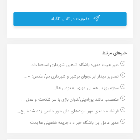
عضویت در کانال تلگرام
خبر‌های مرتبط
دبیر هیات مدیره باشگاه شاهین شهرداری استعفا داد!...
تصاویر دیدار ایرانجوان بوشهر و شهرداری بم/ عکس: ام...
سوژه روز:باز هم بی مهری به بومی ها!...
متعصب مانند پورامینی/تاوان بازی با سر شکسته و عمل ...
فرشاد محمدی مهر:سوت‌های داور جور خاصی زده شد،ناراح...
مدیر عامل این باشگاه خبر داد:جریمه شاهینی ها بابت ...