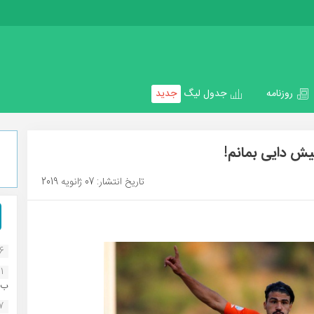
روزنامه
جدول لیگ
جدید
یش دایی بمانم!
تاریخ انتشار: 07 ژانویه 2019
16
1
ب..
07