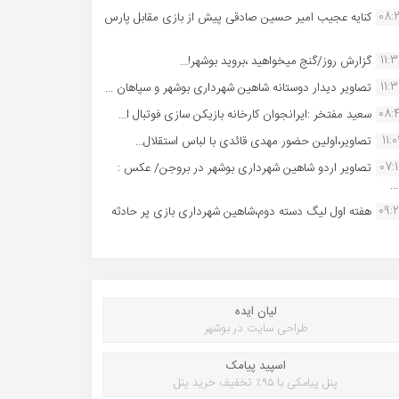
08:
کنایه عجیب امیر حسین صادقی پیش از بازی مقابل پارس
11:
گزارش روز/گنج میخواهید ،بروید بوشهر!...
11:
تصاویر دیدار دوستانه شاهین شهردارى بوشهر و سپاهان ...
08:
سعید مفتخر :ایرانجوان کارخانه بازیکن سازی فوتبال ا...
11:0
تصاویر،اولین حضور مهدی قائدی با لباس استقلال...
07:
تصاویر اردو شاهین شهرداری بوشهر در بروجن/ عکس :
..
09:
هفته اول لیگ دسته دوم،شاهین شهرداری بازی پر حادثه
لیان ایده
طراحی سایت در بوشهر
اسپید پیامک
پنل پیامکی با ۹۵٪ تخفیف خرید پنل