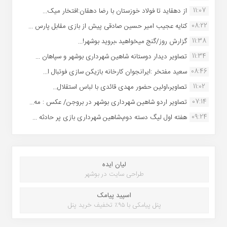
11:07
از دهقاید تا فولاد خوزستان با رضا دهقان:افتخار میک...
08:22
کنایه عجیب امیر حسین صادقی پیش از بازی مقابل پارس ...
11:38
گزارش روز/گنج میخواهید ،بروید بوشهر!...
11:34
تصاویر دیدار دوستانه شاهین شهردارى بوشهر و سپاهان ...
08:46
سعید مفتخر :ایرانجوان کارخانه بازیکن سازی فوتبال ا...
11:02
تصاویر،اولین حضور مهدی قائدی با لباس استقلال...
07:14
تصاویر اردو شاهین شهرداری بوشهر در بروجن/ عکس : مه...
09:24
هفته اول لیگ دسته دوم،شاهین شهرداری بازی پر حادثه ...
لیان ایده
طراحی سایت در بوشهر
اسپید پیامک
پنل پیامکی با ۹۵٪ تخفیف خرید پنل