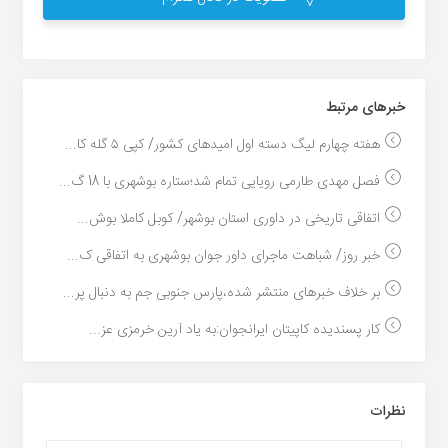
خبر‌های مرتبط
هفته چهارم لیگ دسته اول امیدهای کشور/ کپی ۵ گله کا...
فصل مهدی طارمی رویایی تمام شد؛ستاره بوشهری با 18 گ...
اتفاقی تاریخی در داوری استان بوشهر/ کوبل کاملا بوش...
خبر روز/ شباهت ماجرای داور جوان بوشهری به اتفاقی ک...
بر خلاف خبرهای منتشر شده،پارس جنوبی جم به دنبال پر...
کار پسندیده کاپیتان ایرانجوان:به یاد آرین خرمزی عز...
نظرات