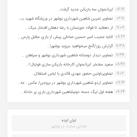
06:16
ایرانجوان سه بازیکن جدید گرفت...
02:11
تصاویر تمرین شاهین شهردارى بوشهر در ورزشگاه شهید ب...
11:07
از دهقاید تا فولاد خوزستان با رضا دهقان:افتخار میک...
08:22
کنایه عجیب امیر حسین صادقی پیش از بازی مقابل پارس ...
11:38
گزارش روز/گنج میخواهید ،بروید بوشهر!...
11:34
تصاویر دیدار دوستانه شاهین شهردارى بوشهر و سپاهان ...
08:46
سعید مفتخر :ایرانجوان کارخانه بازیکن سازی فوتبال ا...
11:02
تصاویر،اولین حضور مهدی قائدی با لباس استقلال...
07:14
تصاویر اردو شاهین شهرداری بوشهر در بروجن/ عکس : مه...
09:24
هفته اول لیگ دسته دوم،شاهین شهرداری بازی پر حادثه ...
لیان ایده
طراحی سایت در بوشهر