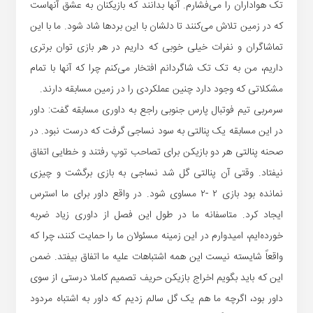
تک هواداران را می‌فشارم. آنها بدانند که بازیکنان به عشق آنهاست
که در زمین تلاش می‌کنند تا دلشان با این بردها شاد شود. ما با این
تماشاگران و نفرات خیلی خوبی که داریم در هر بازی توان برتری
داریم، من به تک تک شاگردانم افتخار می‌کنم چرا که آنها با تمام
مشکلاتی که وجود دارد چنین عملکردی را در زمین مسابقه دارند.
سرمربی تیم فوتبال پارس جنوبی راجع به داوری مسابقه گفت: داور
در این مسابقه یک پنالتی به سود نساجی گرفت که درست نبود. در
صحنه پنالتی هر دو بازیکن برای تصاحب توپ رفتند و خطایی اتفاق
نیفتاد. وقتی آن پنالتی گل شد نساجی به بازی برگشت و چیزی
نمانده بود بازی ۲ -۲ مساوی شود. در واقع داور برای ما استرس
ایجاد کرد. متاسفانه ما در طول این فصل از داوری زیاد ضربه
خورده‌ایم، امیدوارم در این زمینه مسئولان ما را حمایت کنند، چرا که
واقعاً شایسته نیست این همه اشتباهات علیه ما اتفاق بیفتد. ضمن
این که باید بگویم اخراج بازیکن حریف تصمیم کاملا درستی از سوی
داور بود، اگرچه ما هم یک گل سالم زدیم که داور به اشتباه مردود