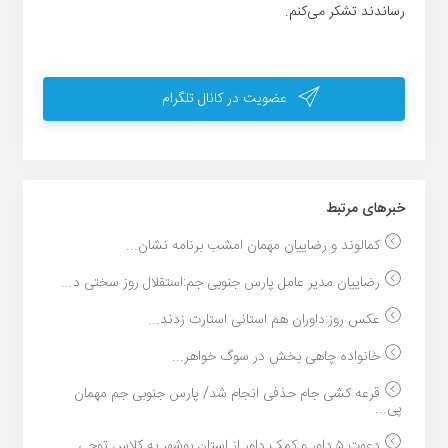
رساندند تشکر می‌کنم.
عضویت در کانال تلگرام
خبر‌های مرتبط
کمالوند و رضاییان مهمان امشب برنامه نشان...
رضاییان مدیر عامل پارس جنوبی جم:استقلال روز سختی د...
عکس روز:داوران هم استانی استارت زدند...
خانواده چاهی بخش در سوگ خواهر...
قرعه کشی جام حذفی انجام شد/ پارس جنوبی جم مهمان
پی...
دعوت ۵ داور و کمک داور از استان بوشهر به کلاس توجی...