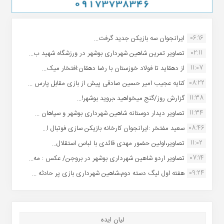
06:16
ایرانجوان سه بازیکن جدید گرفت...
02:11
تصاویر تمرین شاهین شهردارى بوشهر در ورزشگاه شهید ب...
11:07
از دهقاید تا فولاد خوزستان با رضا دهقان:افتخار میک...
08:22
کنایه عجیب امیر حسین صادقی پیش از بازی مقابل پارس ...
11:38
گزارش روز/گنج میخواهید ،بروید بوشهر!...
11:34
تصاویر دیدار دوستانه شاهین شهردارى بوشهر و سپاهان ...
08:46
سعید مفتخر :ایرانجوان کارخانه بازیکن سازی فوتبال ا...
11:02
تصاویر،اولین حضور مهدی قائدی با لباس استقلال...
07:14
تصاویر اردو شاهین شهرداری بوشهر در بروجن/ عکس : مه...
09:24
هفته اول لیگ دسته دوم،شاهین شهرداری بازی پر حادثه ...
لیان ایده