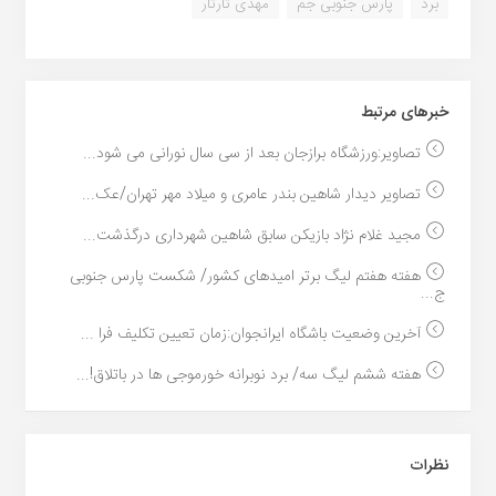
برد
پارس جنوبی جم
مهدی تارتار
خبر‌های مرتبط
تصاویر:ورزشگاه برازجان بعد از سی سال نورانی می شود...
تصاویر دیدار شاهین بندر عامری و میلاد مهر تهران/عک...
مجید غلام نژاد بازیکن سابق شاهین شهرداری درگذشت...
هفته هفتم لیگ برتر امیدهای کشور/ شکست پارس جنوبی
ج...
آخرین وضعیت باشگاه ایرانجوان:زمان تعیین تکلیف فرا ...
هفته ششم لیگ سه/ برد نوبرانه خورموجی ها در باتلاق!...
نظرات