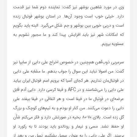
وی در مورد شاهین بوشهر نیز گفت: نماینده دوم شما نیز قدمت
دارد. خیلی خوب است وجود آن‌ها. در استان بوشهر فوتبال زنده
است و دربی خوبی بین بوشهر و جم شکل می‌گیرد. البته باید بگویم
که امکانات شهر نیز باید افزایش پیدا کند و ما مجبور نشویم به
عسلویه برویم.
سرمربی ذوب‌آهن هم‌چنین در خصوص اخراج علی دایی از سایپا نیز
گفت: من اصولا نباید این سوال را جواب بدهم. ما مشابه علی دایی
در فوتبال‌مان نداریم. هر کجای آسیا که برویم اسم فوتبال ایران بیاید
علی دایی را می‌شناسند و در AFC و فیفا کرسی دارد. دایی آدم قابل
عرضه‌ای در فوتبال ما در فیفا است و هر اتفاقی در فیفا بیفتد علی
دایی را دعوت می‌کنند. من کنار او بودم و به تیم‌های کوچک و بزرگ
گل زده است. بالای ۷۰-۸۰ بخیه در صورتش دارد و فکر می‌کنم شأن
او حفظ نشد. مسی و نیمار و رونالدو باید بودند تا به رکورد او
برسند. اگر علی دایی را به عنوان سمبل بشکنیم نسل من و بعد از