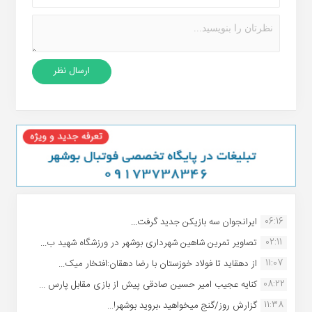
06:16
ایرانجوان سه بازیکن جدید گرفت...
02:11
تصاویر تمرین شاهین شهردارى بوشهر در ورزشگاه شهید ب...
11:07
از دهقاید تا فولاد خوزستان با رضا دهقان:افتخار میک...
08:22
کنایه عجیب امیر حسین صادقی پیش از بازی مقابل پارس ...
11:38
گزارش روز/گنج میخواهید ،بروید بوشهر!...