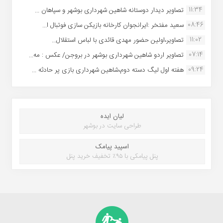
11:34
تصاویر دیدار دوستانه شاهین شهردارى بوشهر و سپاهان ...
08:46
سعید مفتخر :ایرانجوان کارخانه بازیکن سازی فوتبال ا...
11:02
تصاویر،اولین حضور مهدی قائدی با لباس استقلال...
07:14
تصاویر اردو شاهین شهرداری بوشهر در بروجن/ عکس : مه...
09:24
هفته اول لیگ دسته دوم،شاهین شهرداری بازی پر حادثه ...
لیان ایده
طراحی سایت در بوشهر
اسپید پیامک
پنل پیامکی با ۹۵٪ تخفیف خرید پنل