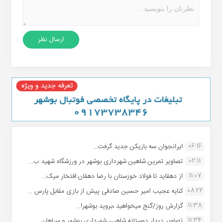
06:16
ایرانجوان سه بازیکن جدید گرفت...
02:11
تصاویر تمرین شاهین شهردارى بوشهر در ورزشگاه شهید ب...
11:07
از دهقاید تا فولاد خوزستان با رضا دهقان:افتخار میک...
08:22
کنایه عجیب امیر حسین صادقی پیش از بازی مقابل پارس ...
11:38
گزارش روز/گنج میخواهید ،بروید بوشهر!...
11:34
تصاویر دیدار دوستانه شاهین شهردارى بوشهر و سپاهان ...