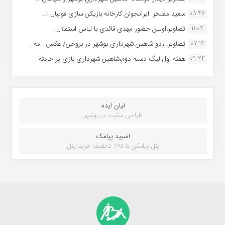
08:46
سعید مفتخر :ایرانجوان کارخانه بازیکن سازی فوتبال ا...
11:02
تصاویر،اولین حضور مهدی قائدی با لباس استقلال...
07:14
تصاویر اردو شاهین شهرداری بوشهر در بروجن/ عکس : مه...
09:24
هفته اول لیگ دسته دوم،شاهین شهرداری بازی پر حادثه ...
لیان ایده
طراحی سایت در بوشهر
اسپید پیامک
پنل پیامکی با ۹۵٪ تخفیف خرید پنل