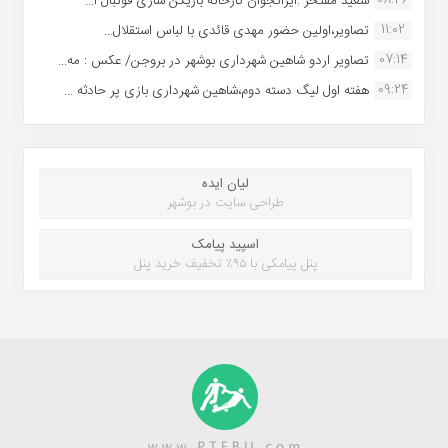
سعید مفتخر :ایرانجوان کارخانه بازیکن سازی فوتبال ا...
11:02
تصاویر،اولین حضور مهدی قائدی با لباس استقلال...
07:14
تصاویر اردو شاهین شهرداری بوشهر در بروجن/ عکس : مه...
09:24
هفته اول لیگ دسته دوم،شاهین شهرداری بازی پر حادثه ...
لیان ایده
طراحی سایت در بوشهر
اسپید پیامک
پنل پیامکی با ۹۵٪ تخفیف خرید پنل