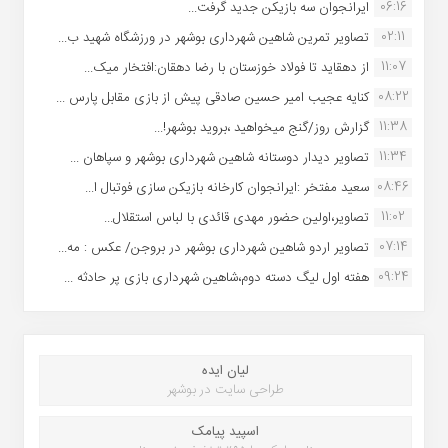
06:16
ایرانجوان سه بازیکن جدید گرفت...
02:11
تصاویر تمرین شاهین شهردارى بوشهر در ورزشگاه شهید ب...
11:07
از دهقاید تا فولاد خوزستان با رضا دهقان:افتخار میک...
08:22
کنایه عجیب امیر حسین صادقی پیش از بازی مقابل پارس ...
11:38
گزارش روز/گنج میخواهید ،بروید بوشهر!...
11:34
تصاویر دیدار دوستانه شاهین شهردارى بوشهر و سپاهان ...
08:46
سعید مفتخر :ایرانجوان کارخانه بازیکن سازی فوتبال ا...
11:02
تصاویر،اولین حضور مهدی قائدی با لباس استقلال...
07:14
تصاویر اردو شاهین شهرداری بوشهر در بروجن/ عکس : مه...
09:24
هفته اول لیگ دسته دوم،شاهین شهرداری بازی پر حادثه ...
لیان ایده
طراحی سایت در بوشهر
اسپید پیامک