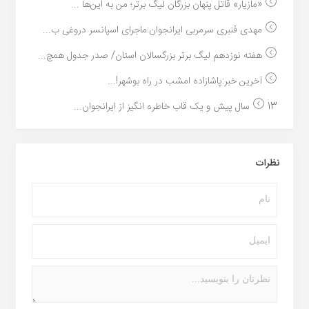
«مازیار» قاتل پنهان بزرگان لیگ برتر؛ من به این‌ها ...
مهدی قنبری سرمربی ایرانجوان:ماجرای اسپانسر دروغی ب...
هفته نوزدهم لیگ برتر بزرگسالان استان/ صدر جدول همچ...
آخرین خبر:پاشازاده امشب در راه بوشهر!...
13 سال پیش و یک قاب خاطره انگیز از ایرانجوان...
نظرات