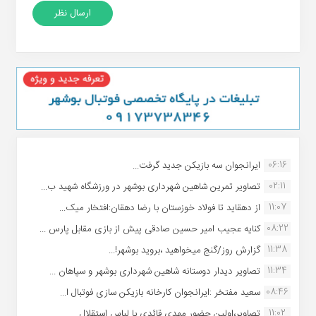
06:16
ایرانجوان سه بازیکن جدید گرفت...
02:11
تصاویر تمرین شاهین شهردارى بوشهر در ورزشگاه شهید ب...
11:07
از دهقاید تا فولاد خوزستان با رضا دهقان:افتخار میک...
08:22
کنایه عجیب امیر حسین صادقی پیش از بازی مقابل پارس ...
11:38
گزارش روز/گنج میخواهید ،بروید بوشهر!...
11:34
تصاویر دیدار دوستانه شاهین شهردارى بوشهر و سپاهان ...
08:46
سعید مفتخر :ایرانجوان کارخانه بازیکن سازی فوتبال ا...
11:02
تصاویر،اولین حضور مهدی قائدی با لباس استقلال...