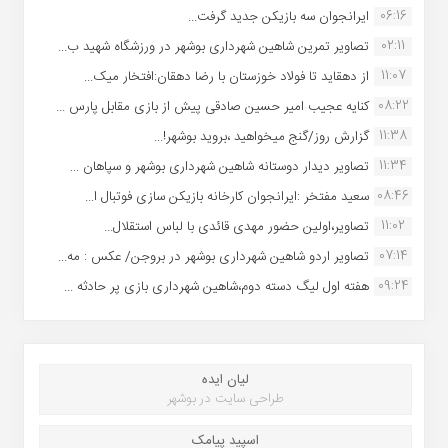
06:16
ایرانجوان سه بازیکن جدید گرفت...
02:11
تصاویر تمرین شاهین شهردارى بوشهر در ورزشگاه شهید ب...
11:07
از دهقاید تا فولاد خوزستان با رضا دهقان:افتخار میک...
08:22
کنایه عجیب امیر حسین صادقی پیش از بازی مقابل پارس ...
11:38
گزارش روز/گنج میخواهید ،بروید بوشهر!...
11:34
تصاویر دیدار دوستانه شاهین شهردارى بوشهر و سپاهان ...
08:46
سعید مفتخر :ایرانجوان کارخانه بازیکن سازی فوتبال ا...
11:02
تصاویر،اولین حضور مهدی قائدی با لباس استقلال...
07:14
تصاویر اردو شاهین شهرداری بوشهر در بروجن/ عکس : مه...
09:24
هفته اول لیگ دسته دوم،شاهین شهرداری بازی پر حادثه ...
لیان ایده
طراحی سایت در بوشهر
اسپید پیامک