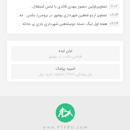
11:02
تصاویر،اولین حضور مهدی قائدی با لباس استقلال...
07:14
تصاویر اردو شاهین شهرداری بوشهر در بروجن/ عکس : مه...
09:24
هفته اول لیگ دسته دوم،شاهین شهرداری بازی پر حادثه ...
لیان ایده
طراحی سایت در بوشهر
اسپید پیامک
پنل پیامکی با ۹۵٪ تخفیف خرید پنل