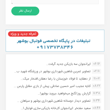
06:16
ایرانجوان سه بازیکن جدید گرفت...
02:11
تصاویر تمرین شاهین شهردارى بوشهر در ورزشگاه شهید ب...
11:07
از دهقاید تا فولاد خوزستان با رضا دهقان:افتخار میک...
08:22
کنایه عجیب امیر حسین صادقی پیش از بازی مقابل پارس ...
11:38
گزارش روز/گنج میخواهید ،بروید بوشهر!...
11:34
تصاویر دیدار دوستانه شاهین شهردارى بوشهر و سپاهان ...
08:46
سعید مفتخر :ایرانجوان کارخانه بازیکن سازی فوتبال ا...