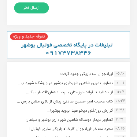
06:16
ایرانجوان سه بازیکن جدید گرفت...
02:11
تصاویر تمرین شاهین شهردارى بوشهر در ورزشگاه شهید ب...
11:07
از دهقاید تا فولاد خوزستان با رضا دهقان:افتخار میک...
08:22
کنایه عجیب امیر حسین صادقی پیش از بازی مقابل پارس ...
11:38
گزارش روز/گنج میخواهید ،بروید بوشهر!...
11:34
تصاویر دیدار دوستانه شاهین شهردارى بوشهر و سپاهان ...
08:46
سعید مفتخر :ایرانجوان کارخانه بازیکن سازی فوتبال ا...