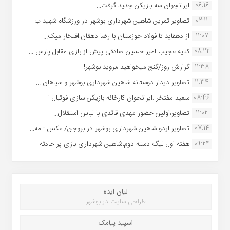
06:16
ایرانجوان سه بازیکن جدید گرفت...
02:11
تصاویر تمرین شاهین شهردارى بوشهر در ورزشگاه شهید ب...
11:07
از دهقاید تا فولاد خوزستان با رضا دهقان:افتخار میک...
08:22
کنایه عجیب امیر حسین صادقی پیش از بازی مقابل پارس ...
11:38
گزارش روز/گنج میخواهید ،بروید بوشهر!...
11:34
تصاویر دیدار دوستانه شاهین شهردارى بوشهر و سپاهان ...
08:46
سعید مفتخر :ایرانجوان کارخانه بازیکن سازی فوتبال ا...
11:02
تصاویر،اولین حضور مهدی قائدی با لباس استقلال...
07:14
تصاویر اردو شاهین شهرداری بوشهر در بروجن/ عکس : مه...
09:24
هفته اول لیگ دسته دوم،شاهین شهرداری بازی پر حادثه ...
لیان ایده
طراحی سایت در بوشهر
اسپید پیامک