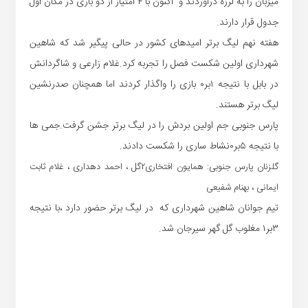
میزبان را به لرزه درآوردند و اکنون با ۴ امتیاز از دو بازی در مکان اول
جدول قرار دارند.
هفته نهم لیگ برتر امیدهای کشور در حالی پیگیر شد که شاهین
شهرداری اولین شکست فصل را تجربه کرد.غلام زارعی و شاگردانش
در بابل با نتیجه ۱بر۰ بازی را واگذار کردند اما همچنان صدرنشین
لیگ برتر هستند.
پارس جنوبی جم اولین بردش را در لیگ برتر جشن گرفت.جمی ها
با نتیجه ۵بر۰نشاط ساری را شکست دادند.
گلزنان پارس جنوبی: همایون افتخاری۲گل ، احمد دهداری ، غلام ثابت
ایمانی ، بهنام شفیعی
تیم جوانان شاهین شهرداری که در لیگ برتر حضور دارد ،با نتیجه
۳بر۱ مغلوب گل گهر سیرجان شد.