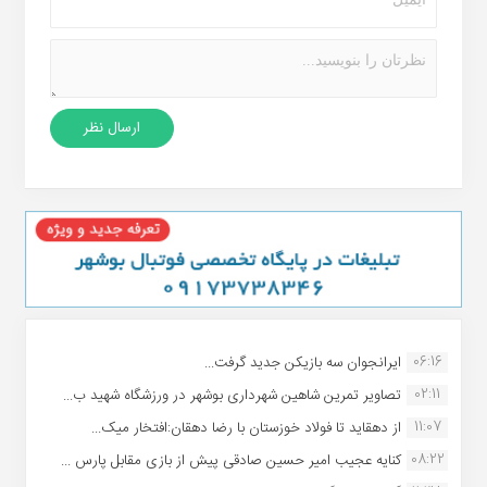
06:16
ایرانجوان سه بازیکن جدید گرفت...
02:11
تصاویر تمرین شاهین شهردارى بوشهر در ورزشگاه شهید ب...
11:07
از دهقاید تا فولاد خوزستان با رضا دهقان:افتخار میک...
08:22
کنایه عجیب امیر حسین صادقی پیش از بازی مقابل پارس ...