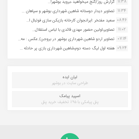
11:38
گزارش روز/گنج میخواهید ،بروید بوشهر!...
11:34
تصاویر دیدار دوستانه شاهین شهردارى بوشهر و سپاهان ...
08:46
سعید مفتخر :ایرانجوان کارخانه بازیکن سازی فوتبال ا...
11:02
تصاویر،اولین حضور مهدی قائدی با لباس استقلال...
07:14
تصاویر اردو شاهین شهرداری بوشهر در بروجن/ عکس : مه...
09:24
هفته اول لیگ دسته دوم،شاهین شهرداری بازی پر حادثه ...
لیان ایده
طراحی سایت در بوشهر
اسپید پیامک
پنل پیامکی با ۹۵٪ تخفیف خرید پنل