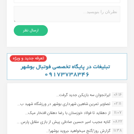
06:16
ایرانجوان سه بازیکن جدید گرفت...
02:11
تصاویر تمرین شاهین شهردارى بوشهر در ورزشگاه شهید ب...
11:07
از دهقاید تا فولاد خوزستان با رضا دهقان:افتخار میک...
08:22
کنایه عجیب امیر حسین صادقی پیش از بازی مقابل پارس ...
11:38
گزارش روز/گنج میخواهید ،بروید بوشهر!...