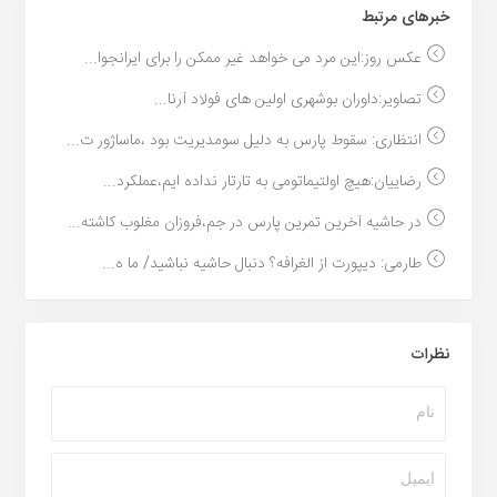
خبر‌های مرتبط
عکس روز:این مرد می خواهد غیر ممکن را برای ایرانجوا...
تصاویر:داوران بوشهری اولین های فولاد آرنا...
انتظاری: سقوط پارس به دلیل سومدیریت بود ،ماساژور ت...
رضاییان:هیچ اولتیماتومی به تارتار نداده ایم،عملکرد...
در حاشیه آخرین تمرین پارس در جم،فروزان مغلوب کاشته...
طارمی: دیپورت از الغرافه؟ دنبال حاشیه نباشید/ ما ه...
نظرات