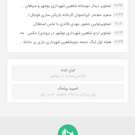
11:34
تصاویر دیدار دوستانه شاهین شهردارى بوشهر و سپاهان ...
08:46
سعید مفتخر :ایرانجوان کارخانه بازیکن سازی فوتبال ا...
11:02
تصاویر،اولین حضور مهدی قائدی با لباس استقلال...
07:14
تصاویر اردو شاهین شهرداری بوشهر در بروجن/ عکس : مه...
09:24
هفته اول لیگ دسته دوم،شاهین شهرداری بازی پر حادثه ...
لیان ایده
طراحی سایت در بوشهر
اسپید پیامک
پنل پیامکی با ۹۵٪ تخفیف خرید پنل