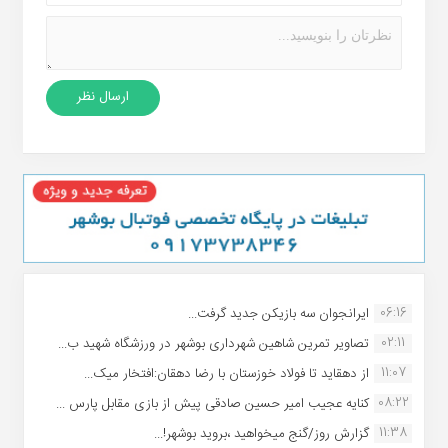
06:16
ایرانجوان سه بازیکن جدید گرفت...
02:11
تصاویر تمرین شاهین شهردارى بوشهر در ورزشگاه شهید ب...
11:07
از دهقاید تا فولاد خوزستان با رضا دهقان:افتخار میک...
08:22
کنایه عجیب امیر حسین صادقی پیش از بازی مقابل پارس ...
11:38
گزارش روز/گنج میخواهید ،بروید بوشهر!...