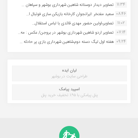
11:34
تصاویر دیدار دوستانه شاهین شهردارى بوشهر و سپاهان ...
08:46
سعید مفتخر :ایرانجوان کارخانه بازیکن سازی فوتبال ا...
11:02
تصاویر،اولین حضور مهدی قائدی با لباس استقلال...
07:14
تصاویر اردو شاهین شهرداری بوشهر در بروجن/ عکس : مه...
09:24
هفته اول لیگ دسته دوم،شاهین شهرداری بازی پر حادثه ...
لیان ایده
طراحی سایت در بوشهر
اسپید پیامک
پنل پیامکی با ۹۵٪ تخفیف خرید پنل