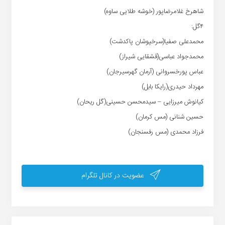
شاهرخ غلامرضاپور (خوشه طلایی ساوه)
۴گل:
محمدعلی صفیا(سرخپوشان پاکدشت)
محمدجواد عباسی(قشقایی شیراز)
عباس پورخسروانی (آرمان گهرسیرجان)
مهرداد حیدری(رایکا بابل)
کیانوش میرزایی – سیدمحسن حسینی(گل ریحان)
حسین شنانی (مس کرمان)
فرزاد محمدی (مس رفسنجان)
عضویت در کانال تلگرام