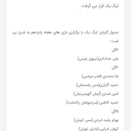
لیگ یک قرار می گرفت.
جدول گلزنان لیگ یک با برگزاری بازی های هفته پانزدهم به شرح زیر
است :
۷گل:
علی خدادادی(نیروی زمینی)
۶گل:
بابا محمدی (فجر سپاسی)
حمید گلزاری(مس رفسنجان)
امین اسدی (آرمان گهرسیرجان)
حمید کاظمی (سرخپوشان پاکدشت)
۵گل:
بهرام رشید فرخی (مس کرمان)
کیوان امرایی (بادران تهران)