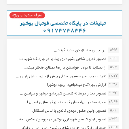
06:16
ایرانجوان سه بازیکن جدید گرفت...
02:11
تصاویر تمرین شاهین شهردارى بوشهر در ورزشگاه شهید ب...
11:07
از دهقاید تا فولاد خوزستان با رضا دهقان:افتخار میک...
08:22
کنایه عجیب امیر حسین صادقی پیش از بازی مقابل پارس ...
11:38
گزارش روز/گنج میخواهید ،بروید بوشهر!...
11:34
تصاویر دیدار دوستانه شاهین شهردارى بوشهر و سپاهان ...
08:46
سعید مفتخر :ایرانجوان کارخانه بازیکن سازی فوتبال ا...
11:02
تصاویر،اولین حضور مهدی قائدی با لباس استقلال...
07:14
تصاویر اردو شاهین شهرداری بوشهر در بروجن/ عکس : مه...
09:24
هفته اول لیگ دسته دوم،شاهین شهرداری بازی پر حادثه ...