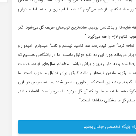
به شرایط ما در جدول، این وضعیت نمی‌تواند خوب باشد. وقتی به میدان
اور مقابله کنیم. باز هم می‌گویم که باید فیلم بازی را ببینم، اما امیدوارم
بقه شایسته و بدشانس بودیم. ساده‌ترین توپ‌های حریف گل می‌شود. فکر
وب، نتایج لازم را هم می‌گیرد.”
ضافه کرد:” حتی نیم‌درصد هم ناامید نیستم و کاملاً امیدوارم. امیدوار و
 برتر می‌ماند چون این به نفع فوتبال ماست. ما در باشگاهی هستیم که
رف‌کننده و به دنبال بریز و بپاش نباشد. مطمئنم سال‌های آینده، خدمات
 هم می‌گویم ماندن تیم‌هایی مانند گل‌گهر برای فوتبال ما خوب است. ما
ا نگیرند. چند بازی است که از داوری متضرر شده‌ایم. به‌خصوص در بازی
شکوک هم علیه تیم ما بود که آن گل مردود ما نمی‌توانست آفساید باشد.
ببینم گل ما مشکلی نداشته است.”
ام پایگاه تخصصی فوتبال بوشهر