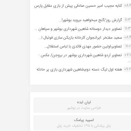
08:
کنایه عجیب امیر حسین صادقی پیش از بازی مقابل پارس
11:
گزارش روز/گنج میخواهید ،بروید بوشهر!...
11:
تصاویر دیدار دوستانه شاهین شهردارى بوشهر و سپاهان ...
08:
سعید مفتخر :ایرانجوان کارخانه بازیکن سازی فوتبال ا...
11:0
تصاویر،اولین حضور مهدی قائدی با لباس استقلال...
07:
تصاویر اردو شاهین شهرداری بوشهر در بروجن/ عکس :
..
09:
هفته اول لیگ دسته دوم،شاهین شهرداری بازی پر حادثه
لیان ایده
طراحی سایت در بوشهر
اسپید پیامک
پنل پیامکی با ۹۵٪ تخفیف خرید پنل