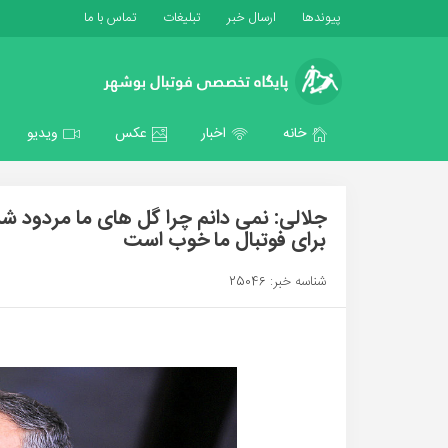
پیوندها
ارسال خبر
تبلیغات
تماس با ما
خانه
اخبار
عکس
ویدیو
جلالی: نمی دانم چرا گل های ما مردود شد،
برای فوتبال ما خوب است
شناسه خبر: 25046