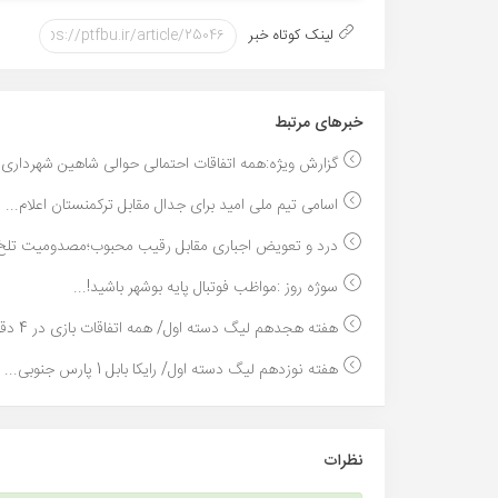
لینک کوتاه خبر
خبر‌های مرتبط
گزارش ویژه:همه اتفاقات احتمالی حوالی شاهین شهرداری..
اسامی تیم ملی امید برای جدال مقابل ترکمنستان اعلام...
درد و تعویض اجباری مقابل رقیب محبوب؛مصدومیت تلخ ط
سوژه روز :مواظب فوتبال پایه بوشهر باشید!...
هفته هجدهم لیگ دسته اول/ همه اتفاقات بازی در 4 دقی...
هفته نوزدهم لیگ دسته اول/ رایکا بابل 1 پارس جنوبی...
نظرات