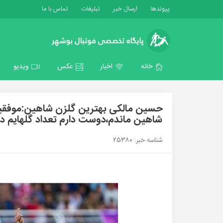
پیوندها
ارسال خبر
تبلیغات
تماس با ما
خانه
اخبار
عکس
ویدیو
حسین مالکی بهترین گلزن شاهین:موفقیت 
شاهین ماندم،دوست دارم تعداد گلهایم د
شناسه خبر: 25380