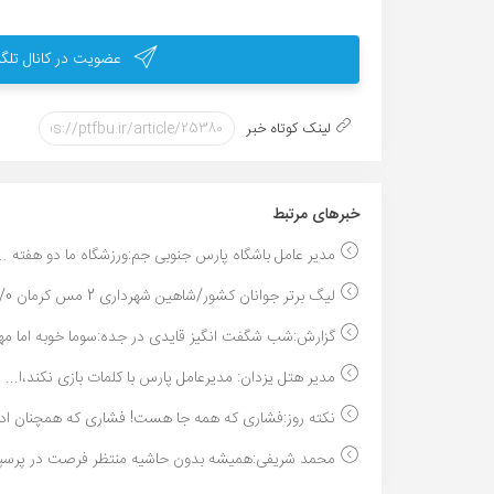
عضویت در کانال تلگر
لینک کوتاه خبر
خبر‌های مرتبط
مدیر عامل باشگاه پارس جنوبی جم:ورزشگاه ما دو هفته ...
لیگ برتر جوانان کشور/شاهین شهرداری 2 مس کرمان 0/عک...
گزارش:شب شگفت انگیز قایدی در جده:سوما خوبه اما مهد
مدیر هتل یزدان: مدیرعامل پارس با کلمات بازی نکند،ا...
نکته روز:فشاری که همه جا هست! فشاری که همچنان ادام
محمد شریفی:همیشه بدون حاشیه منتظر فرصت در پرسپ