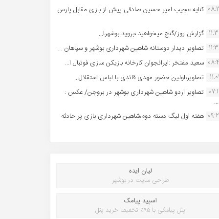
08:
کنایه عجیب امیر حسین صادقی پیش از بازی مقابل پارس
11:
گزارش روز/گنج میخواهید ،بروید بوشهر!...
11:
تصاویر دیدار دوستانه شاهین شهردارى بوشهر و سپاهان ...
08:
سعید مفتخر :ایرانجوان کارخانه بازیکن سازی فوتبال ا...
11:0
تصاویر،اولین حضور مهدی قائدی با لباس استقلال...
07:
تصاویر اردو شاهین شهرداری بوشهر در بروجن/ عکس :
..
09:
هفته اول لیگ دسته دوم،شاهین شهرداری بازی پر حادثه
لیان ایده
طراحی سایت در بوشهر
اسپید پیامک
پنل پیامکی با ۹۵٪ تخفیف خرید پنل