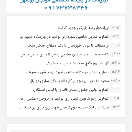
06:16
ایرانجوان سه بازیکن جدید گرفت...
02:11
تصاویر تمرین شاهین شهردارى بوشهر در ورزشگاه شهید ب...
11:07
از دهقاید تا فولاد خوزستان با رضا دهقان:افتخار میک...
08:22
کنایه عجیب امیر حسین صادقی پیش از بازی مقابل پارس ...
11:38
گزارش روز/گنج میخواهید ،بروید بوشهر!...
11:34
تصاویر دیدار دوستانه شاهین شهردارى بوشهر و سپاهان ...
08:46
سعید مفتخر :ایرانجوان کارخانه بازیکن سازی فوتبال ا...
11:02
تصاویر،اولین حضور مهدی قائدی با لباس استقلال...
07:14
تصاویر اردو شاهین شهرداری بوشهر در بروجن/ عکس : مه...
09:24
هفته اول لیگ دسته دوم،شاهین شهرداری بازی پر حادثه ...