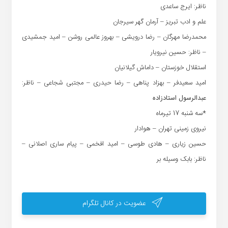
ناظر: ایرج ساعدی
علم و ادب تبریز – آرمان گهر سیرجان
محمدرضا مهرگان – رضا درویشی – بهروز عالمی روشن – امید جمشیدی
– ناظر: حسین نیرویار
استقلال خوزستان – داماش گیلانیان
امید سعیدفر – بهزاد پناهی – رضا حیدری – مجتبی شجاعی – ناظر:
عبدالرسول استادزاده
*سه شنبه 17 تیرماه
نیروی زمینی تهران – هوادار
حسین زیاری – هادی طوسی – امید افخمی – پیام ساری اصلانی –
ناظر: بابک وسیله بر
عضویت در کانال تلگرام