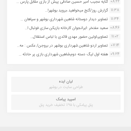
08:22
کنایه عجیب امیر حسین صادقی پیش از بازی مقابل پارس ...
11:38
گزارش روز/گنج میخواهید ،بروید بوشهر!...
11:34
تصاویر دیدار دوستانه شاهین شهردارى بوشهر و سپاهان ...
08:46
سعید مفتخر :ایرانجوان کارخانه بازیکن سازی فوتبال ا...
11:02
تصاویر،اولین حضور مهدی قائدی با لباس استقلال...
07:14
تصاویر اردو شاهین شهرداری بوشهر در بروجن/ عکس : مه...
09:24
هفته اول لیگ دسته دوم،شاهین شهرداری بازی پر حادثه ...
لیان ایده
طراحی سایت در بوشهر
اسپید پیامک
پنل پیامکی با ۹۵٪ تخفیف خرید پنل