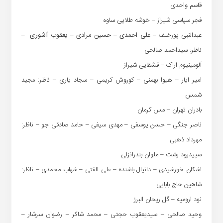
قاسم واحدی
فجر سپاسی شیراز – خوشه طلایی ساوه
عبدالنبی پورخلف –
علی احمدی – حسین مرادی – یعقوب آشوری
–
ناظر: سیداحمد صالحی
آلومینیوم اراک – قشقایی شیراز
امیر ایار – هیوا بهمنی – کوروش کریمی – سجاد یاری – ناظر: مجید
شمس
بادران تهران – مس کرمان
ناصر جنگی – حسن یوسفی – مهدی سیفی – حامد صادقی جو – ناظر:
مهرداد ذهبی
سپیدرود رشت – ملوان بندرانزلی
اشکان خورشیدی – دانیال باشنده – علی الفتی – شهاب محمدی – ناظر:
شاهین حاج بابایی
نود ارومیه – گل ریحان البرز
وحید صالحی – سیدیعقوب حجتی – محمد شاکر – رضوان سرشار –