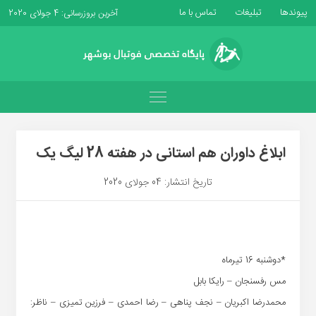
پیوندها
تبلیغات
تماس با ما
آخرین بروزرسانی: 4 جولای 2020
ابلاغ داوران هم استانی در هفته 28 لیگ یک
تاریخ انتشار: 04 جولای 2020
*دوشنبه 16 تیرماه
مس رفسنجان – رایکا بابل
محمدرضا اکبریان – نجف پناهی – رضا احمدی – فرزین تمیزی – ناظر: