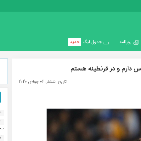
روزنامه
جدول لیگ
جدید
فس دارم و در قرنطینه هستم
تاریخ انتشار: 06 جولای 2020
16
1
ب..
07