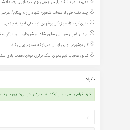
تغییرات در باشگاه پارس جنوبی جم / رضاییان رفت،افشا..
چند نکته فنی از مصاف شاهین شهرداری و پیکان/ طرحی ن
متین کریم زاده بازیکن بوشهری تیم ملی امید:به جز بر...
مهدی قنبری سرمربی سابق شاهین شهرداری:من دیگر به تن
گلر بوشهری اولین ایرانی تاریخ که سه بار پیاپی کاند...
نتایج عجیب تیم بانوان لیگ برتری بوشهر،هفت بازی هفت
نظرات
کاربر گرامی: سپاس از اینکه نظر خود را در مورد این خبر با م