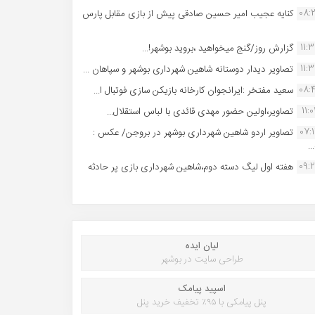
08:
کنایه عجیب امیر حسین صادقی پیش از بازی مقابل پارس
11:
گزارش روز/گنج میخواهید ،بروید بوشهر!...
11:
تصاویر دیدار دوستانه شاهین شهردارى بوشهر و سپاهان ...
08:
سعید مفتخر :ایرانجوان کارخانه بازیکن سازی فوتبال ا...
11:0
تصاویر،اولین حضور مهدی قائدی با لباس استقلال...
07:
تصاویر اردو شاهین شهرداری بوشهر در بروجن/ عکس :
..
09:
هفته اول لیگ دسته دوم،شاهین شهرداری بازی پر حادثه
لیان ایده
طراحی سایت در بوشهر
اسپید پیامک
پنل پیامکی با ۹۵٪ تخفیف خرید پنل