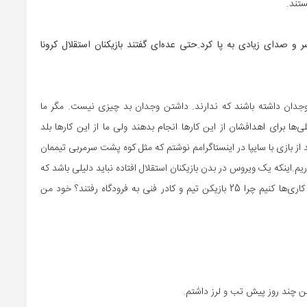
ستند.
ر و صدای زیادی به پا کرد.حتی عده‌ای گفتند بازیکنان استقلال کرونا
د وجدان داشته باشند که ندارند. داشتن وجدان بد چیزی نیست. مگر ما
لی‌ها برای اهدافشان از این کارها انجام بدهند ولی ما از این کارها بلد
از بازی با سایپا در اینستاگرامم نوشتم که مثل کوه پشت سرمربی تیممان
ریم.اینکه یک ویروس در بدن بازیکنان استقلال افتاده نباید دلیلی باشد که
یک عده بگویند ما ترسیده‌ایم. اگر می‌خواستیم از این شلوغ کاری‌ها کنیم چرا 25 بازیکن تیم و کادر فنی به فرودگاه رفتند؟ خود من
ن چند روز پیش تب و لرز داشتم.