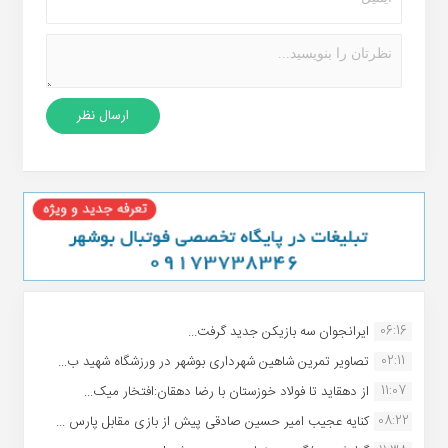
06:16
ایرانجوان سه بازیکن جدید گرفت...
02:11
تصاویر تمرین شاهین شهردارى بوشهر در ورزشگاه شهید ب...
11:07
از دهقاید تا فولاد خوزستان با رضا دهقان:افتخار میک...
08:22
کنایه عجیب امیر حسین صادقی پیش از بازی مقابل پارس ...