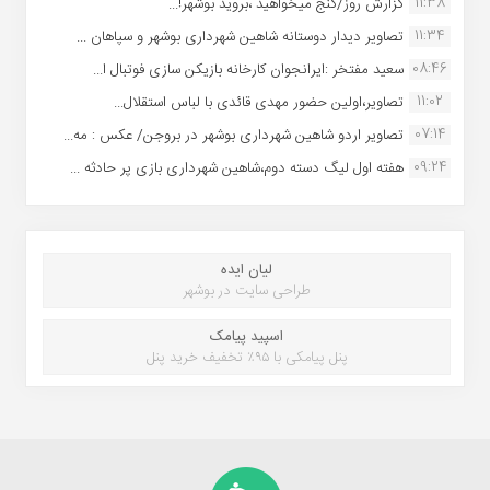
11:38
گزارش روز/گنج میخواهید ،بروید بوشهر!...
11:34
تصاویر دیدار دوستانه شاهین شهردارى بوشهر و سپاهان ...
08:46
سعید مفتخر :ایرانجوان کارخانه بازیکن سازی فوتبال ا...
11:02
تصاویر،اولین حضور مهدی قائدی با لباس استقلال...
07:14
تصاویر اردو شاهین شهرداری بوشهر در بروجن/ عکس : مه...
09:24
هفته اول لیگ دسته دوم،شاهین شهرداری بازی پر حادثه ...
لیان ایده
طراحی سایت در بوشهر
اسپید پیامک
پنل پیامکی با ۹۵٪ تخفیف خرید پنل