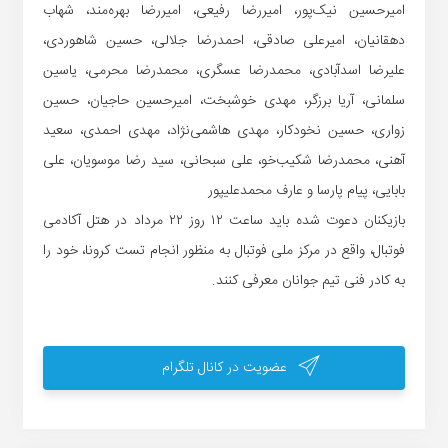
امیرحسین نیک‌پور، امیررضا رفیعی، امیررضا بهره‌مند، شهاب
دهقانیان، امیرعلی صادقی، احمدرضا جلالی، حسین شاهوردی،
علیرضا اسدآبادی، محمدرضا عسگری، محمدرضا محرمی، یاسین
سلمانی، آریا برزگر، مهدی خوشبخت، امیرحسین حاجیان، حسین
زواری، حسین نخودکار، مهدی هاشمی‌نژاد، مهدی احمدی، سعید
آهنی، محمدرضا شکیب‌خو، علی سبحانی، سید رضا موسویان، علی
بابایی، پیام پارسا و عارف محمدعلیپور
بازیکنان دعوت شده باید ساعت ۱۲ روز ۲۲ مرداد در هتل آکادمی
فوتبال، واقع در مرکز ملی فوتبال به منظور انجام تست کرونا، خود را
به کادر فنی تیم جوانان معرفی کنند.
عضویت در کانال تلگرام