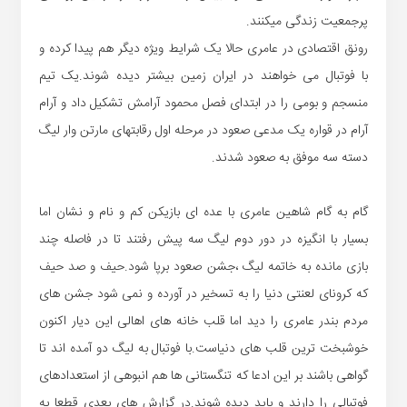
پرجمعیت زندگی میکنند.
رونق اقتصادی در عامری حالا یک شرایط ویژه دیگر هم پیدا کرده و
با فوتبال می خواهند در ایران زمین بیشتر دیده شوند.یک تیم
منسجم و بومی را در ابتدای فصل محمود آرامش تشکیل داد و آرام
آرام در قواره یک مدعی صعود در مرحله اول رقابتهای مارتن وار لیگ
دسته سه موفق به صعود شدند.
گام به گام شاهین عامری با عده ای بازیکن کم و نام و نشان اما
بسیار با انگیزه در دور دوم لیگ سه پیش رفتند تا در فاصله چند
بازی مانده به خاتمه لیگ ،جشن صعود برپا شود.حیف و صد حیف
که کرونای لعنتی دنیا را به تسخیر در آورده و نمی شود جشن های
مردم بندر عامری را دید اما قلب خانه های اهالی این دیار اکنون
خوشبخت ترین قلب های دنیاست.با فوتبال به لیگ دو آمده اند تا
گواهی باشند بر این ادعا که تنگستانی ها هم انبوهی از استعدادهای
فوتبالی را دارند و باید دیده شوند.در گزارش های بعدی قطعا به