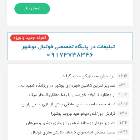
06:16
ایرانجوان سه بازیکن جدید گرفت...
02:11
تصاویر تمرین شاهین شهردارى بوشهر در ورزشگاه شهید ب...
11:07
از دهقاید تا فولاد خوزستان با رضا دهقان:افتخار میک...
08:22
کنایه عجیب امیر حسین صادقی پیش از بازی مقابل پارس ...
11:38
گزارش روز/گنج میخواهید ،بروید بوشهر!...
11:34
تصاویر دیدار دوستانه شاهین شهردارى بوشهر و سپاهان ...
08:46
سعید مفتخر :ایرانجوان کارخانه بازیکن سازی فوتبال ا...