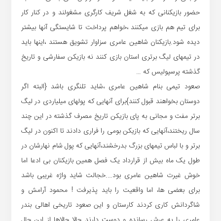
حضور بازیکنانی که به شغل شریف کارگری مشغولند و در کنار کار
برای تیم هم بازی میکنند ،خواهم پرداخت تا شایستگی آنها بیشتر
دیده شود.بازیکنان شاهین عامری سزاوار تشویق هستند ،اینها باید
در تیمهای لیگ برتری استان بازی کنند نه بازیکن سفارشی و تاریخ
گذشته پرسپولیس که …
صعود تیمی بنام شاهین عامری ،شاید تلنگری باشد {البته اگر
دوستان بخواهند قبول کنند}برای آنهایی که پولهای میلیاردی در لیگ
برتر مفت و مجانی به پای بازیکن تاریخ مصرف گذشته در این چند
سال ریختند،آنهایی که بازیکن بومی را فراری دادند تا اکنون در لیگ
برتر و با لباس تیمهای بزرگ بدرخشند،آنهایی که پول شام نهارشان در
طول یک ماه بیش از قرارداد یک فصل همین بازیکنان بی ادعا اما
خوش غیرت شاهین عامری بود….خجالت شاید واژه غریبی باشد
برای بعضی ها، اما واقعیت را باید پذیرفت ! محمود آرامش و
شاگردانش کاری کردند کارستان و این صعود تاریخی اهالی بندر
عامری را به عرش رسانده و دوست دارند حالا حالاها از این حال