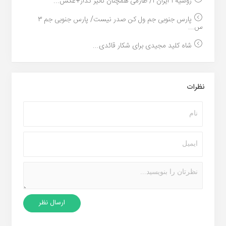
روسیه ۱ ایران ۱/ طارمی همچنان تاثیر گذار+عکس...
پارس جنوبی جم ول کن صدر نیست/ پارس جنوبی جم ۳
س...
شاه کلید مجیدی برای شکار قائدی...
نظرات