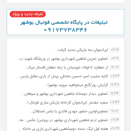
06:16
ایرانجوان سه بازیکن جدید گرفت...
02:11
تصاویر تمرین شاهین شهردارى بوشهر در ورزشگاه شهید ب...
11:07
از دهقاید تا فولاد خوزستان با رضا دهقان:افتخار میک...
08:22
کنایه عجیب امیر حسین صادقی پیش از بازی مقابل پارس ...
11:38
گزارش روز/گنج میخواهید ،بروید بوشهر!...
11:34
تصاویر دیدار دوستانه شاهین شهردارى بوشهر و سپاهان ...
08:46
سعید مفتخر :ایرانجوان کارخانه بازیکن سازی فوتبال ا...
11:02
تصاویر،اولین حضور مهدی قائدی با لباس استقلال...
07:14
تصاویر اردو شاهین شهرداری بوشهر در بروجن/ عکس : مه...
09:24
هفته اول لیگ دسته دوم،شاهین شهرداری بازی پر حادثه ...